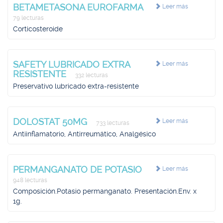
BETAMETASONA EUROFARMA
Leer más
79 lecturas
Corticosteroide
SAFETY LUBRICADO EXTRA
Leer más
RESISTENTE
332 lecturas
Preservativo lubricado extra-resistente
DOLOSTAT 50MG
Leer más
733 lecturas
Antiinflamatorio, Antirreumático, Analgésico
PERMANGANATO DE POTASIO
Leer más
948 lecturas
Composición.Potasio permanganato. Presentación.Env. x
1g.