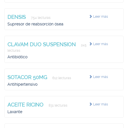
DENSIS
Leer más
754 lecturas
Supresor de reabsorción ósea
CLAVAM DUO SUSPENSION
Leer más
245
lecturas
Antibiótico
SOTACOR 50MG
Leer más
612 lecturas
Antihipertensivo
ACEITE RICINO
Leer más
831 lecturas
Laxante