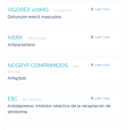
VIGOREX 100MG
Leer más
411 lecturas
Disfunción eréctil masculina
IVERX
Leer más
166 lecturas
Antiparasitario
NOGRYP COMPRIMIDOS
Leer más
240
lecturas
Antigripal
ESC
Leer más
814 lecturas
Antidepresivo, Inhibidor selectivo de la recaptación de
serotonina