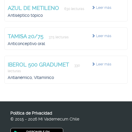
AZUL DE METILENO
Leer más
630 lecturas
Antiséptico tópico
TAMISA 20/75
Leer más
375 lecturas
Anticonceptivo oral
IBEROL 500 GRADUMET
Leer más
330
lecturas
Antianémico, Vitamínico
Política de Privacidad
© 2015 - 2026 Mi Vademecum Chile