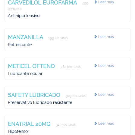
CARVEDILOL EUROFARMA
Leer más
499
lecturas
Antihipertensivo
MANZANILLA
Leer más
193 lecturas
Refrescante
METICEL OFTENO
Leer más
762 lecturas
Lubricante ocular
SAFETY LUBRICADO
Leer más
303 lecturas
Preservativo lubricado resistente
ENATRIAL 20MG
Leer más
342 lecturas
Hipotensor