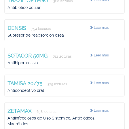
TRAZIL OFTENO
Leer más
360 lecturas
Antibiótico ocular
DENSIS
Leer más
754 lecturas
Supresor de reabsorción ósea
SOTACOR 50MG
Leer más
612 lecturas
Antihipertensivo
TAMISA 20/75
Leer más
375 lecturas
Anticonceptivo oral
ZETAMAX
Leer más
658 lecturas
Antiinfecciosos de Uso Sistémico, Antibióticos,
Macrólidos