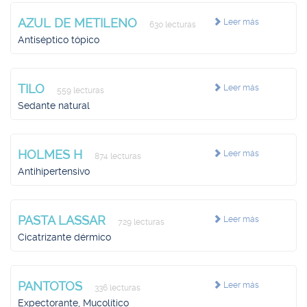
AZUL DE METILENO
Leer más
630 lecturas
Antiséptico tópico
TILO
Leer más
559 lecturas
Sedante natural
HOLMES H
Leer más
874 lecturas
Antihipertensivo
PASTA LASSAR
Leer más
729 lecturas
Cicatrizante dérmico
PANTOTOS
Leer más
336 lecturas
Expectorante, Mucolítico