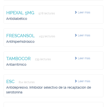
HIPEXAL 5MG
Leer más
978 lecturas
Antidiabético
FRESCANSOL
Leer más
493 lecturas
Antihiperhidrósico
TAMBOCOR
Leer más
239 lecturas
Antiarrítmico
ESC
Leer más
814 lecturas
Antidepresivo, Inhibidor selectivo de la recaptación de
serotonina