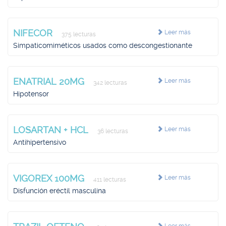
NIFECOR
Leer más
375 lecturas
Simpaticomiméticos usados como descongestionante
ENATRIAL 20MG
Leer más
342 lecturas
Hipotensor
LOSARTAN + HCL
Leer más
36 lecturas
Antihipertensivo
VIGOREX 100MG
Leer más
411 lecturas
Disfunción eréctil masculina