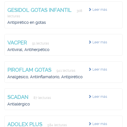
GESIDOL GOTAS INFANTIL
Leer más
308
lecturas
Antipirético en gotas
VACPER
Leer más
91 lecturas
Antiviral, Antiherpético
PIROFLAM GOTAS
Leer más
941 lecturas
Analgésico, Antiinflamatorio, Antipirético
SCADAN
Leer más
87 lecturas
Antialérgico
ADOLEX PLUS
Leer más
584 lecturas