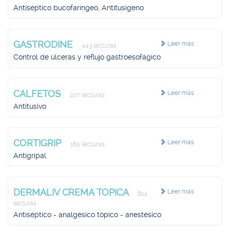
Antiséptico bucofaríngeo, Antitusígeno
GASTRODINE
Leer más
443 lecturas
Control de úlceras y reflujo gastroesofágico
CALFETOS
Leer más
207 lecturas
Antitusivo
CORTIGRIP
Leer más
165 lecturas
Antigripal
DERMALIV CREMA TOPICA
Leer más
814
lecturas
Antiséptico - analgésico tópico - anestésico