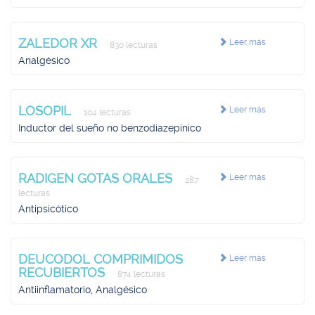
ZALEDOR XR
Leer más
830 lecturas
Analgésico
LOSOPIL
Leer más
104 lecturas
Inductor del sueño no benzodiazepínico
RADIGEN GOTAS ORALES
Leer más
287
lecturas
Antipsicótico
DEUCODOL COMPRIMIDOS
Leer más
RECUBIERTOS
874 lecturas
Antiinflamatorio, Analgésico