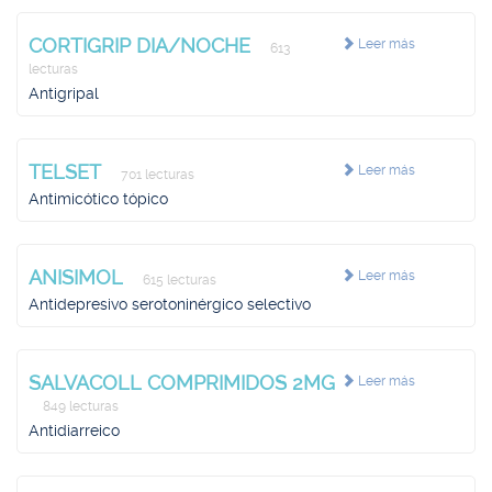
CORTIGRIP DIA/NOCHE
Leer más
613
lecturas
Antigripal
TELSET
Leer más
701 lecturas
Antimicótico tópico
ANISIMOL
Leer más
615 lecturas
Antidepresivo serotoninérgico selectivo
SALVACOLL COMPRIMIDOS 2MG
Leer más
849 lecturas
Antidiarreico