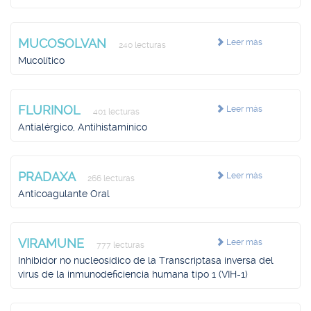
MUCOSOLVAN
Leer más
240 lecturas
Mucolítico
FLURINOL
Leer más
401 lecturas
Antialérgico, Antihistamínico
PRADAXA
Leer más
266 lecturas
Anticoagulante Oral
VIRAMUNE
Leer más
777 lecturas
Inhibidor no nucleosídico de la Transcriptasa inversa del
virus de la inmunodeficiencia humana tipo 1 (VIH-1)