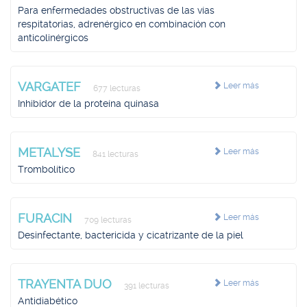
Para enfermedades obstructivas de las vías
respitatorias, adrenérgico en combinación con
anticolinérgicos
VARGATEF
Leer más
677 lecturas
Inhibidor de la proteína quinasa
METALYSE
Leer más
841 lecturas
Trombolítico
FURACIN
Leer más
709 lecturas
Desinfectante, bactericida y cicatrizante de la piel
TRAYENTA DUO
Leer más
391 lecturas
Antidiabético