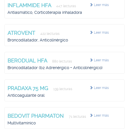
INFLAMMIDE HFA
Leer más
447 lecturas
Antiasmático, Corticoterapia inhaladora
ATROVENT
Leer más
422 lecturas
Broncodilatador, Anticolinérgico
BERODUAL HFA
Leer más
880 lecturas
Broncodilatador (b2 Adrenérgico + Anticolinérgico)
PRADAXA 75 MG
Leer más
139 lecturas
Anticoagulante oral
BEDOVIT PHARMATON
Leer más
71 lecturas
Multivitamínico