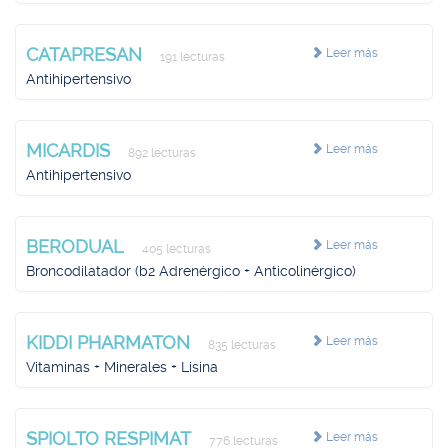
CATAPRESAN
Leer más
191 lecturas
Antihipertensivo
MICARDIS
Leer más
892 lecturas
Antihipertensivo
BERODUAL
Leer más
405 lecturas
Broncodilatador (b2 Adrenérgico + Anticolinérgico)
KIDDI PHARMATON
Leer más
835 lecturas
Vitaminas + Minerales + Lisina
SPIOLTO RESPIMAT
Leer más
776 lecturas