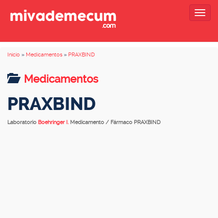
Togg
navig
Inicio
»
Medicamentos
»
PRAXBIND
Medicamentos
PRAXBIND
Laboratorio
Boehringer I.
Medicamento / Fármaco PRAXBIND