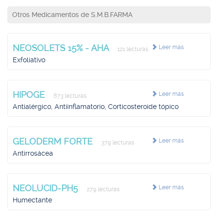
Otros Medicamentos de S.M.B.FARMA
NEOSOLETS 15% - AHA
Leer más
121 lecturas
Exfoliativo
HIPOGE
Leer más
673 lecturas
Antialérgico, Antiinflamatorio, Corticosteroide tópico
GELODERM FORTE
Leer más
379 lecturas
Antirrosácea
NEOLUCID-PH5
Leer más
279 lecturas
Humectante