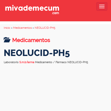
Togg
navig
Inicio
»
Medicamentos
»
NEOLUCID-PH5
Medicamentos
NEOLUCID-PH5
Laboratorio
S.m.b.farma
Medicamento / Fármaco NEOLUCID-PH5