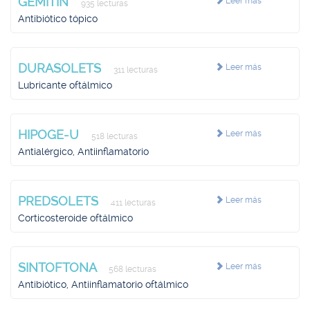
GEMITIN
Leer más
935 lecturas
Antibiótico tópico
DURASOLETS
Leer más
311 lecturas
Lubricante oftálmico
HIPOGE-U
Leer más
518 lecturas
Antialérgico, Antiinflamatorio
PREDSOLETS
Leer más
411 lecturas
Corticosteroide oftálmico
SINTOFTONA
Leer más
568 lecturas
Antibiótico, Antiinflamatorio oftálmico