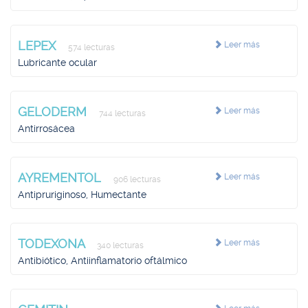
LEPEX
Leer más
574 lecturas
Lubricante ocular
GELODERM
Leer más
744 lecturas
Antirrosácea
AYREMENTOL
Leer más
906 lecturas
Antipruriginoso, Humectante
TODEXONA
Leer más
340 lecturas
Antibiótico, Antiinflamatorio oftálmico