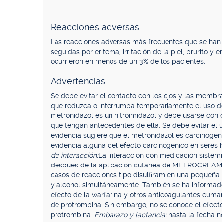
Reacciones adversas.
Las reacciones adversas más frecuentes que se han 
seguidas por eritema, irritación de la piel, prurito 
ocurrieron en menos de un 3% de los pacientes.
Advertencias.
Se debe evitar el contacto con los ojos y las membra
que reduzca o interrumpa temporariamente el uso d
metronidazol es un nitroimidazol y debe usarse con 
que tengan antecedentes de ella. Se debe evitar el 
evidencia sugiere que el metronidazol es carcinogéni
evidencia alguna del efecto carcinogénico en seres
de interacción:
La interacción con medicación sistém
después de la aplicación cutánea de METROCREAM e
casos de reacciones tipo disulfiram en una pequeña
y alcohol simultáneamente. También se ha informado 
efecto de la warfarina y otros anticoagulantes cum
de protrombina. Sin embargo, no se conoce el efecto
protrombina.
Embarazo y lactancia:
hasta la fecha 