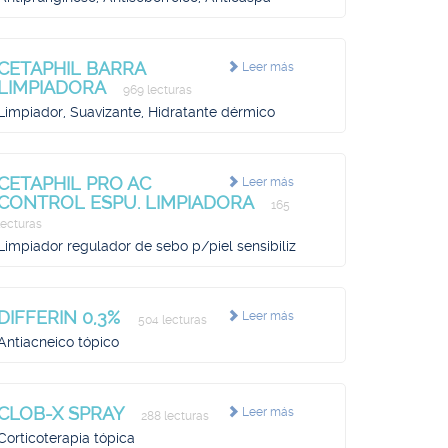
CETAPHIL BARRA
Leer más
LIMPIADORA
969 lecturas
Limpiador, Suavizante, Hidratante dérmico
CETAPHIL PRO AC
Leer más
CONTROL ESPU. LIMPIADORA
165
lecturas
Limpiador regulador de sebo p/piel sensibiliz
DIFFERIN 0,3%
Leer más
504 lecturas
Antiacneico tópico
CLOB-X SPRAY
Leer más
288 lecturas
Corticoterapia tópica