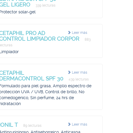
GEL LIGERO
339 lecturas
Protector solar-gel
CETAPHIL PRO AD
Leer más
CONTROL LIMPIADOR CORPOR
883
lecturas
Limpiador
CETAPHIL
Leer más
DERMACONTROL SPF 30
439 lecturas
Formulado para piel grasa, Amplio espectro de
protección UVA / UVB, Control de brillo, No
comedogénico, Sin perfume, 24 hrs de
hidratación
IONIL T
Leer más
89 lecturas
Antipruriginoso, Antiseborreico, Anticaspa