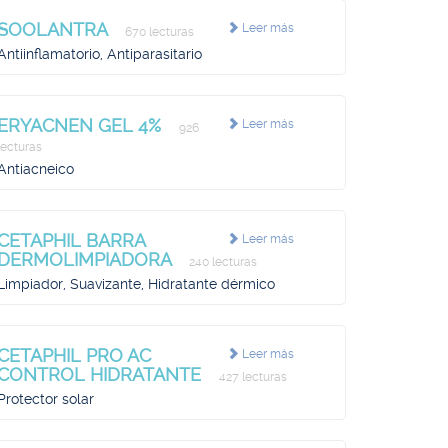
SOOLANTRA
Leer más
670 lecturas
Antiinflamatorio, Antiparasitario
ERYACNEN GEL 4%
Leer más
926
lecturas
Antiacneico
CETAPHIL BARRA
Leer más
DERMOLIMPIADORA
240 lecturas
Limpiador, Suavizante, Hidratante dérmico
CETAPHIL PRO AC
Leer más
CONTROL HIDRATANTE
427 lecturas
Protector solar