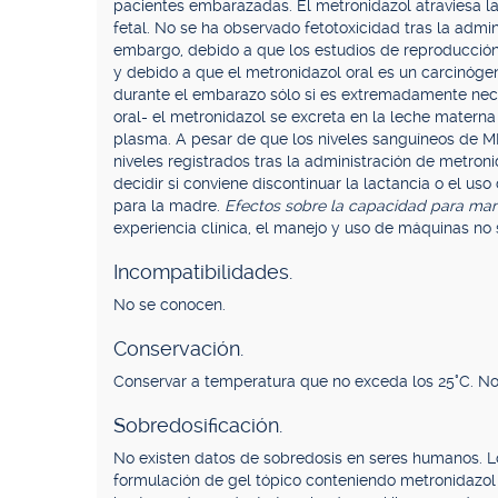
pacientes embarazadas. El metronidazol atraviesa la 
fetal. No se ha observado fetotoxicidad tras la admin
embargo, debido a que los estudios de reproducción
y debido a que el metronidazol oral es un carcinó
durante el embarazo sólo si es extremadamente nece
oral- el metronidazol se excreta en la leche matern
plasma. A pesar de que los niveles sanguíneos de 
niveles registrados tras la administración de metron
decidir si conviene discontinuar la lactancia o el u
para la madre.
Efectos sobre la capacidad para ma
experiencia clínica, el manejo y uso de máquinas no 
Incompatibilidades.
No se conocen.
Conservación.
Conservar a temperatura que no exceda los 25°C. No
Sobredosificación.
No existen datos de sobredosis en seres humanos. Lo
formulación de gel tópico conteniendo metronidazol 