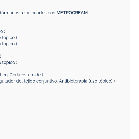
, fármacos relacionados con
METROCREAM
.
o )
o tópico )
 tópico )
)
o tópico )
ótico, Corticosteroide )
egulador del tejido conjuntivo, Antibioterapia (uso tópico) )