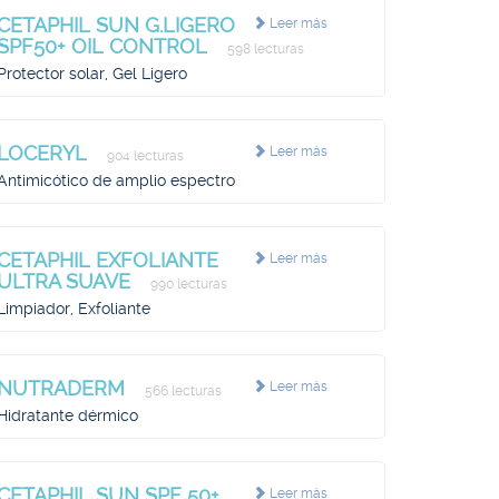
CETAPHIL SUN G.LIGERO
Leer más
SPF50+ OIL CONTROL
598 lecturas
Protector solar, Gel Ligero
LOCERYL
Leer más
904 lecturas
Antimicótico de amplio espectro
CETAPHIL EXFOLIANTE
Leer más
ULTRA SUAVE
990 lecturas
Limpiador, Exfoliante
NUTRADERM
Leer más
566 lecturas
Hidratante dérmico
CETAPHIL SUN SPF 50+
Leer más