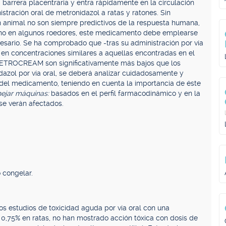
barrera placentraria y entra rápidamente en la circulación
istración oral de metronidazol a ratas y ratones. Sin
 animal no son siempre predictivos de la respuesta humana,
geno en algunos roedores, este medicamento debe emplearse
sario. Se ha comprobado que -tras su administración por vía
a en concentraciones similares a aquellas encontradas en el
METROCREAM son significativamente más bajos que los
idazol por vía oral, se deberá analizar cuidadosamente y
so del medicamento, teniendo en cuenta la importancia de éste
nejar máquinas:
basados en el perfil farmacodinámico y en la
se verán afectados.
 congelar.
s estudios de toxicidad aguda por vía oral con una
0,75% en ratas, no han mostrado acción tóxica con dosis de