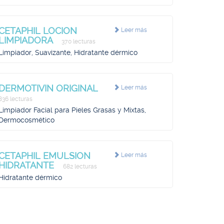
CETAPHIL LOCION
Leer más
LIMPIADORA
370 lecturas
Limpiador, Suavizante, Hidratante dérmico
DERMOTIVIN ORIGINAL
Leer más
836 lecturas
Limpiador Facial para Pieles Grasas y Mixtas,
Dermocosmético
CETAPHIL EMULSION
Leer más
HIDRATANTE
682 lecturas
Hidratante dérmico