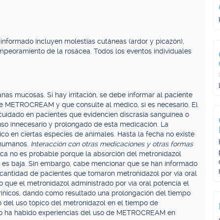
informado incluyen molestias cutáneas (ardor y picazón),
y empeoramiento de la rosácea. Todos los eventos individuales
nas mucosas. Si hay irritación, se debe informar al paciente
e METROCREAM y que consulte al médico, si es necesario. El
cuidado en pacientes que evidencien discrasia sanguínea o
uso innecesario y prolongado de esta medicación. La
co en ciertas especies de animales. Hasta la fecha no existe
 humanos.
Interacción con otras medicaciones y otras formas
ica no es probable porque la absorción del metronidazol
s baja. Sin embargo, cabe mencionar que se han informado
 cantidad de pacientes que tomaron metronidazol por vía oral
que el metronidazol administrado por vía oral potencia el
arínicos, dando como resultado una prolongación del tiempo
 del uso tópico del metronidazol en el tiempo de
no ha habido experiencias del uso de METROCREAM en