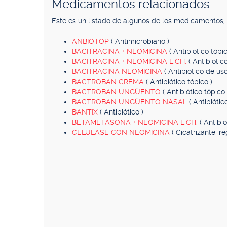
Medicamentos relacionados
Este es un listado de algunos de los medicamentos
ANBIOTOP
( Antimicrobiano )
BACITRACINA + NEOMICINA
( Antibiótico tópic
BACITRACINA + NEOMICINA L.CH.
( Antibiótic
BACITRACINA NEOMICINA
( Antibiótico de uso
BACTROBAN CREMA
( Antibiótico tópico )
BACTROBAN UNGÜENTO
( Antibiótico tópico 
BACTROBAN UNGÜENTO NASAL
( Antibiótic
BANTIX
( Antibiótico )
BETAMETASONA + NEOMICINA L.CH.
( Antibi
CELULASE CON NEOMICINA
( Cicatrizante, r