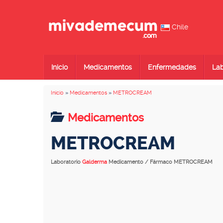
Chile
Inicio
Medicamentos
Enfermedades
Lab
Inicio
»
Medicamentos
»
METROCREAM
Medicamentos
METROCREAM
Laboratorio
Galderma
Medicamento / Fármaco METROCREAM