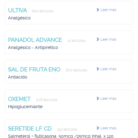
ULTIVA
Leer más
600 lecturas
Analgésico
PANADOL ADVANCE
Leer más
21 lecturas
Analgésico - Antipirético
SAL DE FRUTA ENO
Leer más
670 lecturas
Antiácido
OXEMET
Leer más
576 lecturas
Hipoglucemiante
SERETIDE LF CD
Leer más
193 lecturas
Salmeterol + fluticasona. 50mcg /25mcg Inhal. x 120