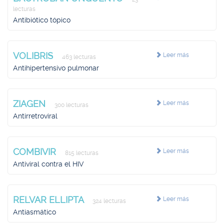
lecturas
Antibiótico tópico
VOLIBRIS
Leer más
463 lecturas
Antihipertensivo pulmonar
ZIAGEN
Leer más
300 lecturas
Antirretroviral
COMBIVIR
Leer más
815 lecturas
Antiviral contra el HIV
RELVAR ELLIPTA
Leer más
324 lecturas
Antiasmático