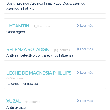
Dosis. 125mcg /25mcg Inhal. x 120 Dosis. 125mcg
/25mcg Inhal. x ...
HYCAMTIN
Leer más
858 lecturas
Oncológico
RELENZA ROTADISK
Leer más
379 lecturas
Antiviral selectivo contra el virus influenza
LECHE DE MAGNESIA PHILLIPS
Leer más
646 lecturas
Laxante - Antiácido
XUZAL
Leer más
32 lecturas
Antialérgico