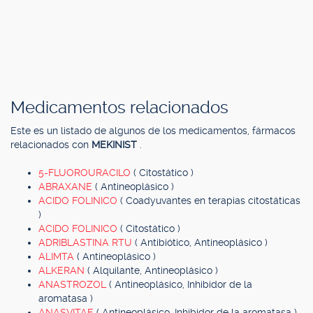
Medicamentos relacionados
Este es un listado de algunos de los medicamentos, fármacos
relacionados con
MEKINIST
.
5-FLUOROURACILO
( Citostático )
ABRAXANE
( Antineoplásico )
ACIDO FOLINICO
( Coadyuvantes en terapias citostáticas
)
ACIDO FOLINICO
( Citostático )
ADRIBLASTINA RTU
( Antibiótico, Antineoplásico )
ALIMTA
( Antineoplásico )
ALKERAN
( Alquilante, Antineoplásico )
ANASTROZOL
( Antineoplásico, Inhibidor de la
aromatasa )
ANASVITAE
( Antineoplásico, Inhibidor de la aromatasa )