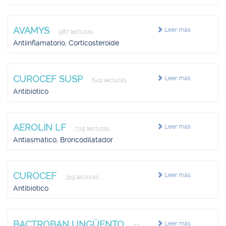
AVAMYS
Leer más
987 lecturas
Antiinflamatorio, Corticosteroide
CUROCEF SUSP
Leer más
649 lecturas
Antibiótico
AEROLIN LF
Leer más
729 lecturas
Antiasmático, Broncodilatador
CUROCEF
Leer más
319 lecturas
Antibiótico
BACTROBAN UNGÜENTO
Leer más
23