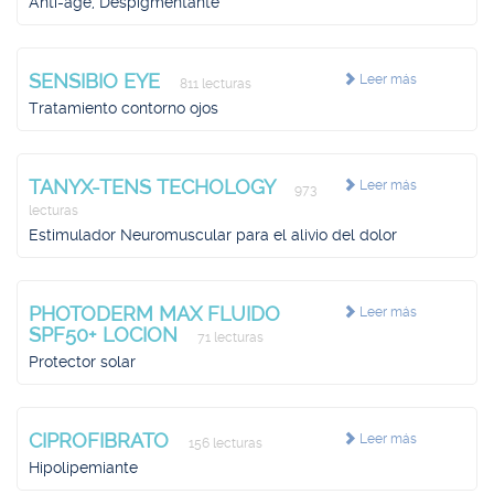
Anti-age, Despigmentante
SENSIBIO EYE
Leer más
811 lecturas
Tratamiento contorno ojos
TANYX-TENS TECHOLOGY
Leer más
973
lecturas
Estimulador Neuromuscular para el alivio del dolor
PHOTODERM MAX FLUIDO
Leer más
SPF50+ LOCION
71 lecturas
Protector solar
CIPROFIBRATO
Leer más
156 lecturas
Hipolipemiante