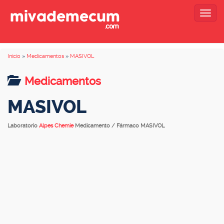
Togg
navig
Inicio
»
Medicamentos
»
MASIVOL
Medicamentos
MASIVOL
Laboratorio
Alpes Chemie
Medicamento / Fármaco MASIVOL