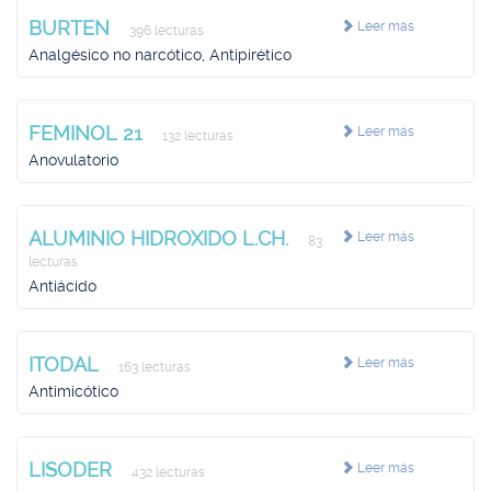
BURTEN
Leer más
396 lecturas
Analgésico no narcótico, Antipirético
FEMINOL 21
Leer más
132 lecturas
Anovulatorio
ALUMINIO HIDROXIDO L.CH.
Leer más
83
lecturas
Antiácido
ITODAL
Leer más
163 lecturas
Antimicótico
LISODER
Leer más
432 lecturas