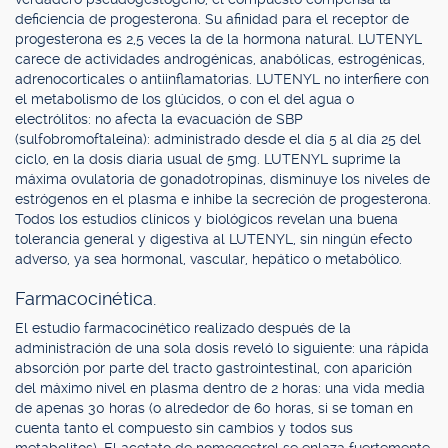
deficiencia de progesterona. Su afinidad para el receptor de
progesterona es 2,5 veces la de la hormona natural. LUTENYL
carece de actividades androgénicas, anabólicas, estrogénicas,
adrenocorticales o antiinflamatorias. LUTENYL no interfiere con
el metabolismo de los glúcidos, o con el del agua o
electrólitos: no afecta la evacuación de SBP
(sulfobromoftaleína): administrado desde el día 5 al día 25 del
ciclo, en la dosis diaria usual de 5mg. LUTENYL suprime la
máxima ovulatoria de gonadotropinas, disminuye los niveles de
estrógenos en el plasma e inhibe la secreción de progesterona.
Todos los estudios clínicos y biológicos revelan una buena
tolerancia general y digestiva al LUTENYL, sin ningún efecto
adverso, ya sea hormonal, vascular, hepático o metabólico.
Farmacocinética.
El estudio farmacocinético realizado después de la
administración de una sola dosis reveló lo siguiente: una rápida
absorción por parte del tracto gastrointestinal, con aparición
del máximo nivel en plasma dentro de 2 horas: una vida media
de apenas 30 horas (o alrededor de 60 horas, si se toman en
cuenta tanto el compuesto sin cambios y todos sus