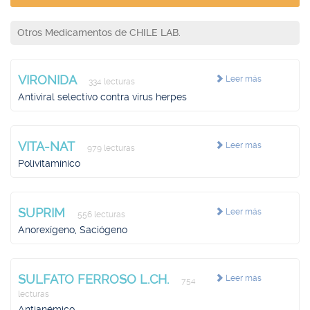
Otros Medicamentos de CHILE LAB.
VIRONIDA
Leer más
334 lecturas
Antiviral selectivo contra virus herpes
VITA-NAT
Leer más
979 lecturas
Polivitamínico
SUPRIM
Leer más
556 lecturas
Anorexígeno, Saciógeno
SULFATO FERROSO L.CH.
Leer más
754
lecturas
Antianémico