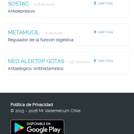
SOSTAC
Leer más
528 lecturas
Antidepresivo
METAMUCIL
Leer más
33 lecturas
Regulador de la función digestiva
NEO ALERTOP GOTAS
Leer más
557 lecturas
Antialérgico, Antihistamínico
Política de Privacidad
© 2015 - 2026 Mi Vademecum Chile