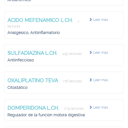
ACIDO MEFENAMICO L.CH.
Leer más
1
lecturas
Analgésico, Antiinflamatorio
SULFADIAZINA L.CH.
Leer más
495 lecturas
Antiinfeccioso
OXALIPLATINO TEVA
Leer más
716 lecturas
Citostático
DOMPERIDONA L.CH.
Leer más
779 lecturas
Regulador de la función motora digestiva