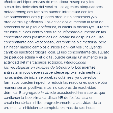
efectos antihipertensivos de metildopa, reserpina y los
alcaloides derivados del veratro. Los agentes bloqueadores
betaadrenérgicos también pueden interactuar con los
simpaticomiméticos y pueden producir hipertensión y/o
bradicardia significativa. Los antiácidos aumentan la tasa de
absorción de la pseudoefedrina, el caolín la disminuye. Durante
estudios clínicos controlados se ha informado aumento en las
concentraciones plasmáticas de loratadina después del uso
concomitante con ketoconazol, eritromicina o cimetidina, pero
sin haber habido cambios clínicos significativos (incluyendo
cambios electrocardiográficos). El uso concomitante del sulfato
de pseudoefedrina y el digital puede causar un aumento en la
actividad del marcapasos ectópico.
Interacciones
farmacológicas en pruebas de laboratorio:
Los agentes
antihistamínicos deben suspenderse aproximadamente 48
horas antes de iniciarse pruebas cutáneas, ya que estos
fármacos pueden impedir o reducir las reacciones que de otra
manera serían positivas a los indicadores de reactividad
dérmica. El agregado
in vitro
de pseudoefedrina a sueros que
contienen la isoenzima cardíaca MB de fosfocinasa en
creatinina sérica, inhibe progresivamente la actividad de la
enzima. La inhibición se completa en más de seis horas.