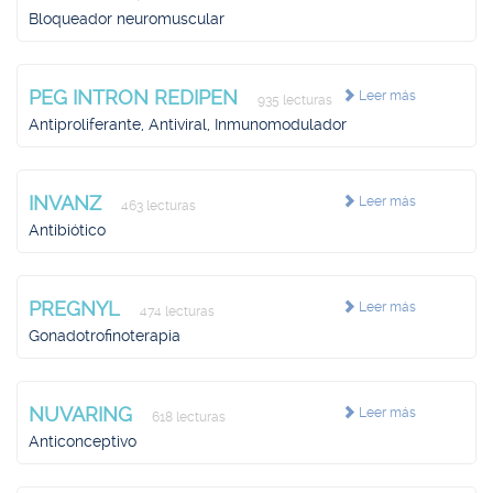
Bloqueador neuromuscular
PEG INTRON REDIPEN
Leer más
935 lecturas
Antiproliferante, Antiviral, Inmunomodulador
INVANZ
Leer más
463 lecturas
Antibiótico
PREGNYL
Leer más
474 lecturas
Gonadotrofinoterapia
NUVARING
Leer más
618 lecturas
Anticonceptivo