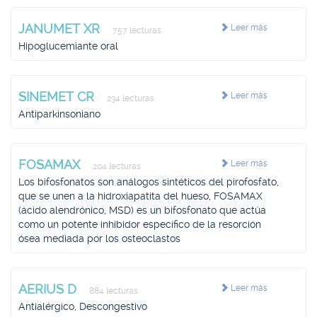
JANUMET XR
Leer más
757 lecturas
Hipoglucemiante oral
SINEMET CR
Leer más
234 lecturas
Antiparkinsoniano
FOSAMAX
Leer más
204 lecturas
Los bifosfonatos son análogos sintéticos del pirofosfato,
que se unen a la hidroxiapatita del hueso, FOSAMAX
(ácido alendrónico, MSD) es un bifosfonato que actúa
como un potente inhibidor específico de la resorción
ósea mediada por los osteoclastos
AERIUS D
Leer más
884 lecturas
Antialérgico, Descongestivo