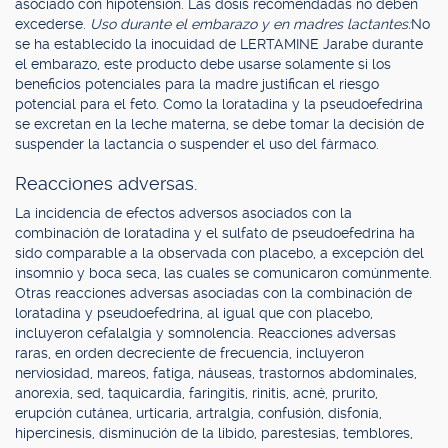
asociado con hipotensión. Las dosis recomendadas no deben
excederse.
Uso durante el embarazo y en madres lactantes:
No
se ha establecido la inocuidad de LERTAMINE Jarabe durante
el embarazo, este producto debe usarse solamente si los
beneficios potenciales para la madre justifican el riesgo
potencial para el feto. Como la loratadina y la pseudoefedrina
se excretan en la leche materna, se debe tomar la decisión de
suspender la lactancia o suspender el uso del fármaco.
Reacciones adversas.
La incidencia de efectos adversos asociados con la
combinación de loratadina y el sulfato de pseudoefedrina ha
sido comparable a la observada con placebo, a excepción del
insomnio y boca seca, las cuales se comunicaron comúnmente.
Otras reacciones adversas asociadas con la combinación de
loratadina y pseudoefedrina, al igual que con placebo,
incluyeron cefalalgia y somnolencia. Reacciones adversas
raras, en orden decreciente de frecuencia, incluyeron
nerviosidad, mareos, fatiga, náuseas, trastornos abdominales,
anorexia, sed, taquicardia, faringitis, rinitis, acné, prurito,
erupción cutánea, urticaria, artralgia, confusión, disfonía,
hipercinesis, disminución de la libido, parestesias, temblores,