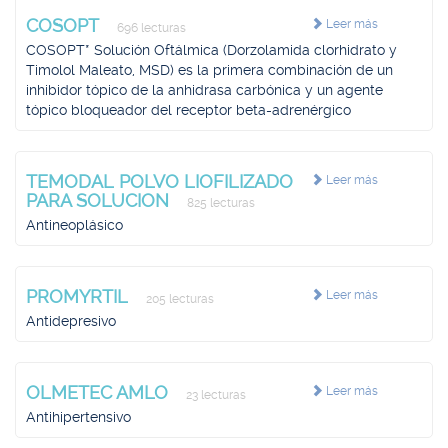
COSOPT
Leer más
696 lecturas
COSOPT* Solución Oftálmica (Dorzolamida clorhidrato y
Timolol Maleato, MSD) es la primera combinación de un
inhibidor tópico de la anhidrasa carbónica y un agente
tópico bloqueador del receptor beta-adrenérgico
TEMODAL POLVO LIOFILIZADO
Leer más
PARA SOLUCION
825 lecturas
Antineoplásico
PROMYRTIL
Leer más
205 lecturas
Antidepresivo
OLMETEC AMLO
Leer más
23 lecturas
Antihipertensivo