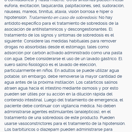
euforia, excitación, taquicardia, palpitaciones, sed, sudoración,
náuseas, mareos, tinnitus, ataxia, visión borrosa e hiper o
hipotensión.
Tratamiento en caso de sobredosis:
No hay
antídoto específico para el tratamiento de sobredosis de la
asociación de antihistamínicos y descongestionantes. El
tratamiento de los signos y síntomas de sobredosis es el
siguiente: Considere las medidas habituales para remover
drogas no absorbidas desde el estómago, tales como
adsorción por carbón activado administrado como una pasta
con agua. Debe considerarse el uso de un lavado gástrico. El
suero salino fisiológico es el lavado de elección,
particularmente en niños. En adultos se puede utilizar agua
potable; sin embargo, debe removerse la mayor cantidad de
agua antes de la próxima instilación. Los catárticos salinos
atraen agua hacia el intestino mediante osmosis y por esto
pueden ser útiles por su acción en la dilución rápida del
contenido intestinal. Luego del tratamiento de emergencia, el
paciente debe continuar con vigilancia médica. No deben
administrarse agentes estimulantes (analépticos), en el
tratamiento de una sobredosis de este producto. Pueden
usarse vasoconstrictores para el tratamiento de la hipotensión.
Los barbitúricos o diazepam pueden administrarse para