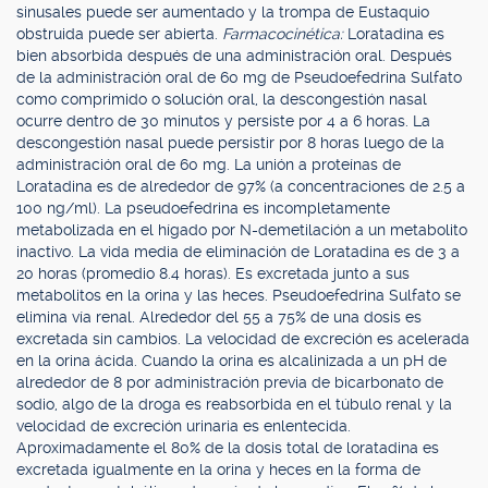
sinusales puede ser aumentado y la trompa de Eustaquio
obstruida puede ser abierta.
Farmacocinética:
Loratadina es
bien absorbida después de una administración oral. Después
de la administración oral de 60 mg de Pseudoefedrina Sulfato
como comprimido o solución oral, la descongestión nasal
ocurre dentro de 30 minutos y persiste por 4 a 6 horas. La
descongestión nasal puede persistir por 8 horas luego de la
administración oral de 60 mg. La unión a proteínas de
Loratadina es de alrededor de 97% (a concentraciones de 2.5 a
100 ng/ml). La pseudoefedrina es incompletamente
metabolizada en el hígado por N-demetilación a un metabolito
inactivo. La vida media de eliminación de Loratadina es de 3 a
20 horas (promedio 8.4 horas). Es excretada junto a sus
metabolitos en la orina y las heces. Pseudoefedrina Sulfato se
elimina vía renal. Alrededor del 55 a 75% de una dosis es
excretada sin cambios. La velocidad de excreción es acelerada
en la orina ácida. Cuando la orina es alcalinizada a un pH de
alrededor de 8 por administración previa de bicarbonato de
sodio, algo de la droga es reabsorbida en el túbulo renal y la
velocidad de excreción urinaria es enlentecida.
Aproximadamente el 80% de la dosis total de loratadina es
excretada igualmente en la orina y heces en la forma de