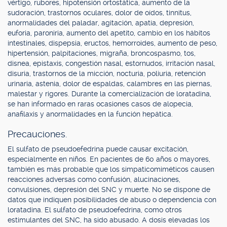
vértigo, rubores, hipotensión ortostática, aumento de la
sudoración, trastornos oculares, dolor de oídos, tinnitus,
anormalidades del paladar, agitación, apatía, depresión,
euforia, paroniria, aumento del apetito, cambio en los hábitos
intestinales, dispepsia, eructos, hemorroides, aumento de peso,
hipertensión, palpitaciones, migraña, broncospasmo, tos,
disnea, epistaxis, congestión nasal, estornudos, irritación nasal,
disuria, trastornos de la micción, nocturia, poliuria, retención
urinaria, astenia, dolor de espaldas, calambres en las piernas,
malestar y rigores. Durante la comercialización de loratadina,
se han informado en raras ocasiones casos de alopecia,
anafilaxis y anormalidades en la función hepática.
Precauciones.
El sulfato de pseudoefedrina puede causar excitación,
especialmente en niños. En pacientes de 60 años o mayores,
también es más probable que los simpaticomiméticos causen
reacciones adversas como confusión, alucinaciones,
convulsiones, depresión del SNC y muerte. No se dispone de
datos que indiquen posibilidades de abuso o dependencia con
loratadina. El sulfato de pseudoefedrina, como otros
estimulantes del SNC, ha sido abusado. A dosis elevadas los