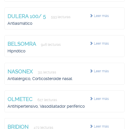
DULERA 100/ 5
Leer más
593 lecturas
Antiasmático
BELSOMRA
Leer más
946 lecturas
Hipnótico
NASONEX
Leer más
311 lecturas
Antialérgico, Corticosteroide nasal
OLMETEC
Leer más
627 lecturas
Antihipertensivo, Vasodilatador periférico
BRIDION
Leer más
472 lecturas