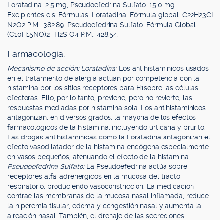
Loratadina: 2.5 mg, Pseudoefedrina Sulfato: 15.0 mg.
Excipientes c.s. Fórmulas: Loratadina: Fórmula global: C22H23CI
N2O2 P.M.: 382,89. Pseudoefedrina Sulfato: Fórmula Global:
(C10H15NO)2- H2S O4 P.M.: 428.54.
Farmacología.
Mecanismo de acción: Loratadina:
Los antihistamínicos usados
en el tratamiento de alergia actúan por competencia con la
histamina por los sitios receptores para H1sobre las células
efectoras. Ello, por lo tanto, previene, pero no revierte, las
respuestas mediadas por histamina sola. Los antihistamínicos
antagonizan, en diversos grados, la mayoría de los efectos
farmacológicos de la histamina, incluyendo urticaria y prurito.
Las drogas antihistamínicas como la Loratadina antagonizan el
efecto vasodilatador de la histamina endógena especialmente
en vasos pequeños, atenuando el efecto de la histamina.
Pseudoefedrina Sulfato:
La Pseudoefedrina actúa sobre
receptores alfa-adrenérgicos en la mucosa del tracto
respiratorio, produciendo vasoconstricción. La medicación
contrae las membranas de la mucosa nasal inflamada; reduce
la hiperemia tisular, edema y congestión nasal y aumenta la
aireación nasal. También, el drenaje de las secreciones