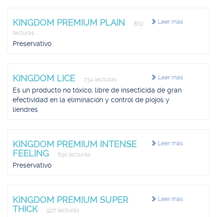
KINGDOM PREMIUM PLAIN
Leer más
862
lecturas
Preservativo
KINGDOM LICE
Leer más
734 lecturas
Es un producto no tóxico, libre de insecticida de gran
efectividad en la eliminación y control de piojos y
liendres
KINGDOM PREMIUM INTENSE
Leer más
FEELING
630 lecturas
Preservativo
KINGDOM PREMIUM SUPER
Leer más
THICK
927 lecturas