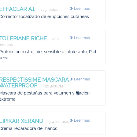
EFFACLAR A.I.
Leer más
775 lecturas
Corrector localizado de erupciones cutáneas
TOLERIANE RICHE
Leer más
448
lecturas
Protección rostro, piel sensible e intolerante, Piel
seca
RESPECTISSIME MASCARA
Leer más
WATERPROOF
420 lecturas
Máscara de pestañas para volumen y fijación
extrema
LIPIKAR XERAND
Leer más
324 lecturas
Crema reparadora de manos