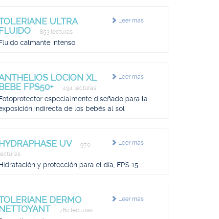
TOLERIANE ULTRA
Leer más
FLUIDO
853 lecturas
Fluido calmante intenso
ANTHELIOS LOCION XL
Leer más
BEBE FPS50+
494 lecturas
Fotoprotector especialmente diseñado para la
exposición indirecta de los bebés al sol
HYDRAPHASE UV
Leer más
970
lecturas
Hidratación y protección para el día, FPS 15
TOLERIANE DERMO
Leer más
NETTOYANT
760 lecturas