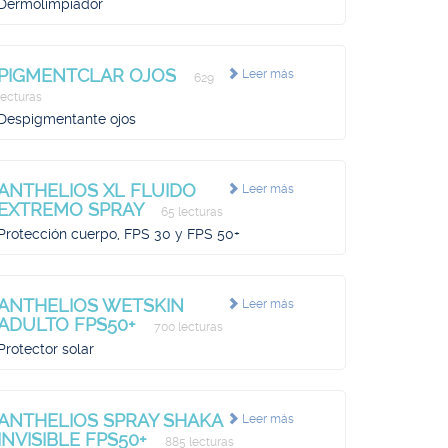
Dermolimpiador
PIGMENTCLAR OJOS
Leer más
629
lecturas
Despigmentante ojos
ANTHELIOS XL FLUIDO
Leer más
EXTREMO SPRAY
65 lecturas
Protección cuerpo, FPS 30 y FPS 50+
ANTHELIOS WETSKIN
Leer más
ADULTO FPS50+
700 lecturas
Protector solar
ANTHELIOS SPRAY SHAKA
Leer más
INVISIBLE FPS50+
885 lecturas