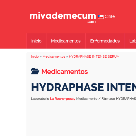
Chile
Inicio
Medicamentos
Enfermedades
Lab
Inicio
»
Medicamentos
»
HYDRAPHASE INTENSE SERUM
Medicamentos
HYDRAPHASE INTE
Laboratorio
La Roche-posay
Medicamento / Fármaco HYDRAPHA