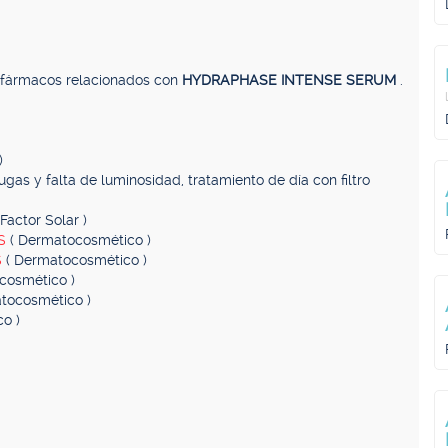
, fármacos relacionados con
HYDRAPHASE INTENSE SERUM
.
)
ugas y falta de luminosidad, tratamiento de día con filtro
Factor Solar )
AS
( Dermatocosmético )
S
( Dermatocosmético )
cosmético )
tocosmético )
o )