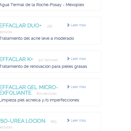
Agua Termal de la Roche-Posay - Mexoplex
EFFACLAR DUO+
Leer más
186
lecturas
Tratamiento del acné leve a moderado
EFFACLAR K+
Leer más
917 lecturas
Tratamiento de renovación para pieles grasas
EFFACLAR GEL MICRO-
Leer más
EXFOLIANTE
800 lecturas
Limpieza piel acneica y/o imperfecciones
ISO-UREA LOCION
Leer más
683
lecturas