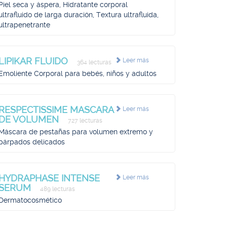
Piel seca y áspera, Hidratante corporal
ultrafluido de larga duración, Textura ultrafluida,
ultrapenetrante
LIPIKAR FLUIDO
Leer más
364 lecturas
Emoliente Corporal para bebés, niños y adultos
RESPECTISSIME MASCARA
Leer más
DE VOLUMEN
727 lecturas
Máscara de pestañas para volumen extremo y
párpados delicados
HYDRAPHASE INTENSE
Leer más
SERUM
489 lecturas
Dermatocosmético