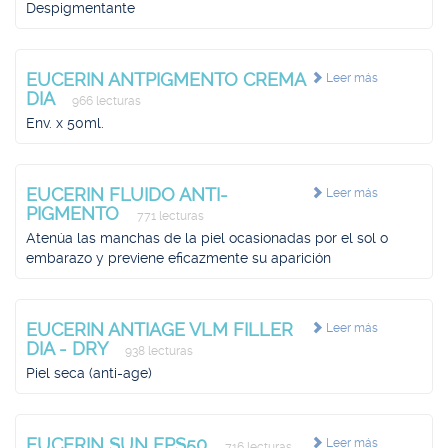
Despigmentante
EUCERIN ANTPIGMENTO CREMA
Leer más
DIA
966 lecturas
Env. x 50ml.
EUCERIN FLUIDO ANTI-
Leer más
PIGMENTO
771 lecturas
Atenúa las manchas de la piel ocasionadas por el sol o
embarazo y previene eficazmente su aparición
EUCERIN ANTIAGE VLM FILLER
Leer más
DIA - DRY
938 lecturas
Piel seca (anti-age)
EUCERIN SUN FPS50
Leer más
716 lecturas