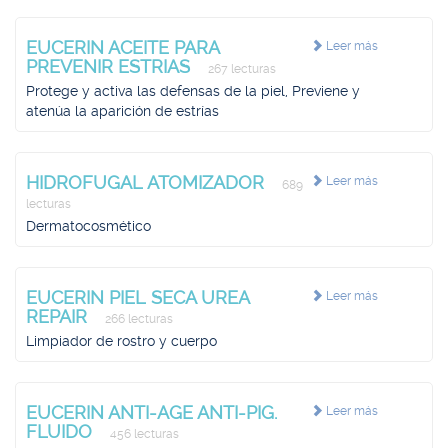
EUCERIN ACEITE PARA
Leer más
PREVENIR ESTRIAS
267 lecturas
Protege y activa las defensas de la piel, Previene y
atenúa la aparición de estrías
HIDROFUGAL ATOMIZADOR
Leer más
689
lecturas
Dermatocosmético
EUCERIN PIEL SECA UREA
Leer más
REPAIR
266 lecturas
Limpiador de rostro y cuerpo
EUCERIN ANTI-AGE ANTI-PIG.
Leer más
FLUIDO
456 lecturas