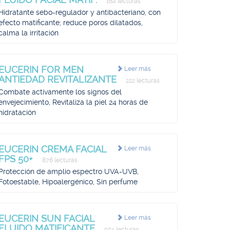
164 lecturas
Hidratante sebo-regulador y antibacteriano, con
efecto matificante; reduce poros dilatados,
calma la irritación
EUCERIN FOR MEN
Leer más
ANTIEDAD REVITALIZANTE
222 lecturas
Combate activamente los signos del
envejecimiento, Revitaliza la piel 24 horas de
hidratación
EUCERIN CREMA FACIAL
Leer más
FPS 50+
876 lecturas
Protección de amplio espectro UVA-UVB,
Fotoestable, Hipoalergénico, Sin perfume
EUCERIN SUN FACIAL
Leer más
FLUIDO MATIFICANTE
974 lecturas