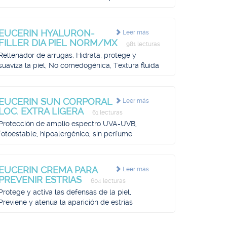
EUCERIN HYALURON-
Leer más
FILLER DIA PIEL NORM/MX
981 lecturas
Rellenador de arrugas, Hidrata, protege y
suaviza la piel, No comedogénica, Textura fluida
EUCERIN SUN CORPORAL
Leer más
LOC. EXTRA LIGERA
61 lecturas
Protección de amplio espectro UVA-UVB,
fotoestable, hipoalergénico, sin perfume
EUCERIN CREMA PARA
Leer más
PREVENIR ESTRIAS
604 lecturas
Protege y activa las defensas de la piel,
Previene y atenúa la aparición de estrías