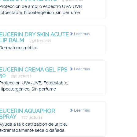
Protección de amplio espectro UVA-UVB,
fotoestable, hipoalergénico, sin perfume
EUCERIN DRY SKIN ACUTE
Leer más
LIP BALM
756 lecturas
Dermatocosmético
EUCERIN CREMA GEL FPS
Leer más
50
292 lecturas
Protección UVA-UVB, Fotoestable,
Hipoalergénico, Sin perfume
EUCERIN AQUAPHOR
Leer más
SPRAY
777 lecturas
Ayuda a la cicatrización de la piel
extremadamente seca o dañada