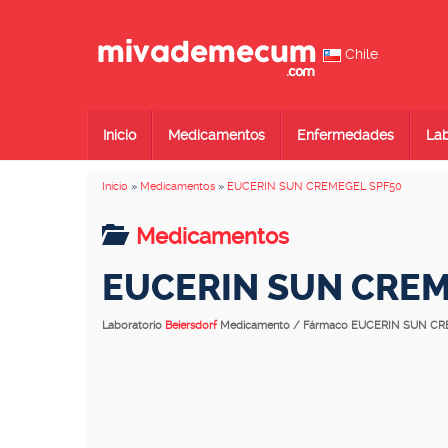
Chile
Inicio
Medicamentos
Enfermedades
Lab
Inicio
»
Medicamentos
»
EUCERIN SUN CREMEGEL SPF50
Medicamentos
EUCERIN SUN CREM
Laboratorio
Beiersdorf
Medicamento / Fármaco EUCERIN SUN C