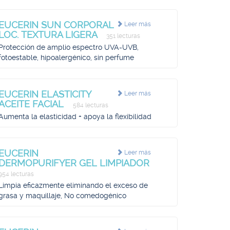
EUCERIN SUN CORPORAL
Leer más
LOC. TEXTURA LIGERA
351 lecturas
Protección de amplio espectro UVA-UVB,
fotoestable, hipoalergénico, sin perfume
EUCERIN ELASTICITY
Leer más
ACEITE FACIAL
584 lecturas
Aumenta la elasticidad + apoya la flexibilidad
EUCERIN
Leer más
DERMOPURIFYER GEL LIMPIADOR
954 lecturas
Limpia eficazmente eliminando el exceso de
grasa y maquillaje, No comedogénico