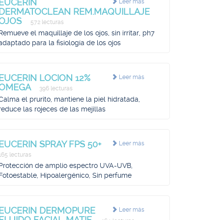
EUCERIN
Leer más
DERMATOCLEAN REM.MAQUILLAJE
OJOS
572 lecturas
Remueve el maquillaje de los ojos, sin irritar, ph7
adaptado para la fisiología de los ojos
EUCERIN LOCION 12%
Leer más
OMEGA
396 lecturas
Calma el prurito, mantiene la piel hidratada,
reduce las rojeces de las mejillas
EUCERIN SPRAY FPS 50+
Leer más
165 lecturas
Protección de amplio espectro UVA-UVB,
Fotoestable, Hipoalergénico, Sin perfume
EUCERIN DERMOPURE
Leer más
FLUIDO FACIAL MATIF.