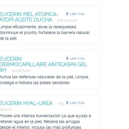
EUCERIN PIEL ATOPICA-
Leer más
ATOPI ACEITE DUCHA
576 lecturas
Limpia eficazmente, alivia la resequedad,
disminuye el prurito, fortalece la barrera natural
de la piel
EUCERIN
Leer más
DERMOCAPILLAIRE ANTICASPA GEL
SH
349 lecturas
Activa las defensas naturales de la piel, Limpia,
protege e hidrata las pieles sensibles
EUCERIN HYAL-UREA
Leer más
706
lecturas
Provee una intensa humectación ya que ayuda a
retener agua en la piel, Rellena las arrugas
desde el interior, incluso las más profundas