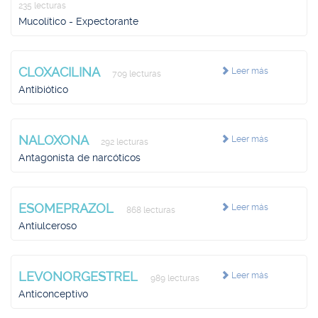
235 lecturas
Mucolítico - Expectorante
CLOXACILINA
Leer más
709 lecturas
Antibiótico
NALOXONA
Leer más
292 lecturas
Antagonista de narcóticos
ESOMEPRAZOL
Leer más
868 lecturas
Antiulceroso
LEVONORGESTREL
Leer más
989 lecturas
Anticonceptivo