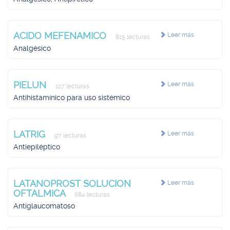
ACIDO MEFENAMICO
Leer más
815 lecturas
Analgésico
PIELUN
Leer más
127 lecturas
Antihistamínico para uso sistémico
LATRIG
Leer más
97 lecturas
Antiepiléptico
LATANOPROST SOLUCION
Leer más
OFTALMICA
684 lecturas
Antiglaucomatoso