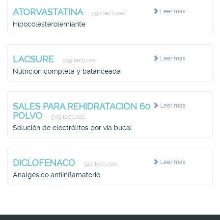
ATORVASTATINA
Leer más
590 lecturas
Hipocolesterolemiante
LACSURE
Leer más
939 lecturas
Nutrición completa y balanceada
SALES PARA REHIDRATACION 60
Leer más
POLVO
509 lecturas
Solución de electrólitos por vía bucal
DICLOFENACO
Leer más
324 lecturas
Analgésico antiinflamatorio