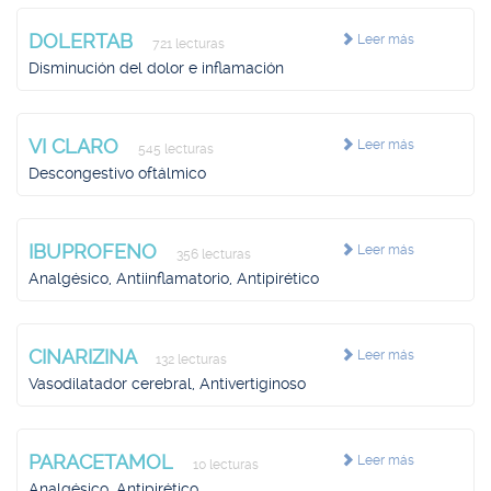
DOLERTAB
Leer más
721 lecturas
Disminución del dolor e inflamación
VI CLARO
Leer más
545 lecturas
Descongestivo oftálmico
IBUPROFENO
Leer más
356 lecturas
Analgésico, Antiinflamatorio, Antipirético
CINARIZINA
Leer más
132 lecturas
Vasodilatador cerebral, Antivertiginoso
PARACETAMOL
Leer más
10 lecturas
Analgésico, Antipirético