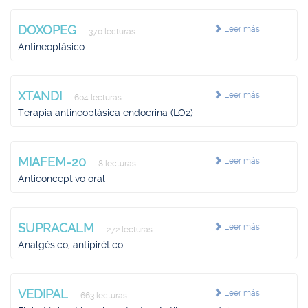
DOXOPEG
Leer más
370 lecturas
Antineoplásico
XTANDI
Leer más
604 lecturas
Terapia antineoplásica endocrina (LO2)
MIAFEM-20
Leer más
8 lecturas
Anticonceptivo oral
SUPRACALM
Leer más
272 lecturas
Analgésico, antipirético
VEDIPAL
Leer más
663 lecturas