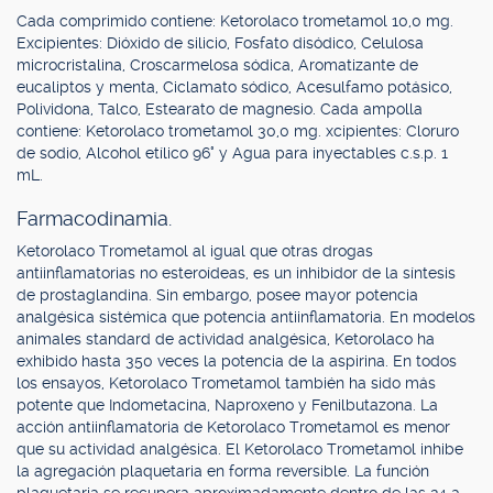
Cada comprimido contiene: Ketorolaco trometamol 10,0 mg.
Excipientes: Dióxido de silicio, Fosfato disódico, Celulosa
microcristalina, Croscarmelosa sódica, Aromatizante de
eucaliptos y menta, Ciclamato sódico, Acesulfamo potásico,
Polividona, Talco, Estearato de magnesio. Cada ampolla
contiene: Ketorolaco trometamol 30,0 mg. xcipientes: Cloruro
de sodio, Alcohol etílico 96° y Agua para inyectables c.s.p. 1
mL.
Farmacodinamia.
Ketorolaco Trometamol al igual que otras drogas
antiinflamatorias no esteroídeas, es un inhibidor de la síntesis
de prostaglandina. Sin embargo, posee mayor potencia
analgésica sistémica que potencia antiinflamatoria. En modelos
animales standard de actividad analgésica, Ketorolaco ha
exhibido hasta 350 veces la potencia de la aspirina. En todos
los ensayos, Ketorolaco Trometamol también ha sido más
potente que Indometacina, Naproxeno y Fenilbutazona. La
acción antiinflamatoria de Ketorolaco Trometamol es menor
que su actividad analgésica. El Ketorolaco Trometamol inhibe
la agregación plaquetaria en forma reversible. La función