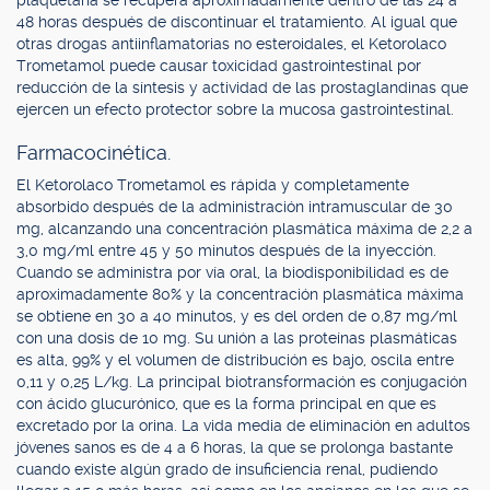
plaquetaria se recupera aproximadamente dentro de las 24 a
48 horas después de discontinuar el tratamiento. Al igual que
otras drogas antiinflamatorias no esteroidales, el Ketorolaco
Trometamol puede causar toxicidad gastrointestinal por
reducción de la síntesis y actividad de las prostaglandinas que
ejercen un efecto protector sobre la mucosa gastrointestinal.
Farmacocinética.
El Ketorolaco Trometamol es rápida y completamente
absorbido después de la administración intramuscular de 30
mg, alcanzando una concentración plasmática máxima de 2,2 a
3,0 mg/ml entre 45 y 50 minutos después de la inyección.
Cuando se administra por vía oral, la biodisponibilidad es de
aproximadamente 80% y la concentración plasmática máxima
se obtiene en 30 a 40 minutos, y es del orden de 0,87 mg/ml
con una dosis de 10 mg. Su unión a las proteínas plasmáticas
es alta, 99% y el volumen de distribución es bajo, oscila entre
0,11 y 0,25 L/kg. La principal biotransformación es conjugación
con ácido glucurónico, que es la forma principal en que es
excretado por la orina. La vida media de eliminación en adultos
jóvenes sanos es de 4 a 6 horas, la que se prolonga bastante
cuando existe algún grado de insuficiencia renal, pudiendo