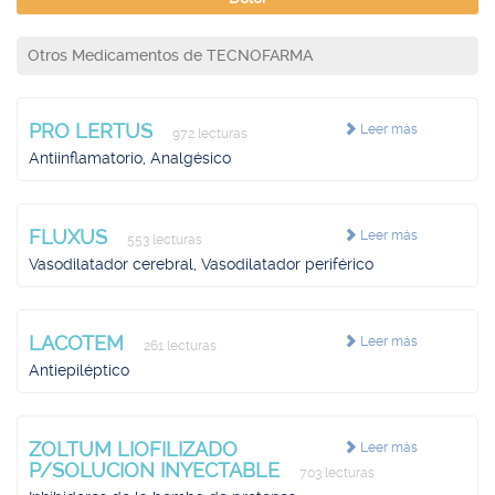
Otros Medicamentos de TECNOFARMA
PRO LERTUS
Leer más
972 lecturas
Antiinflamatorio, Analgésico
FLUXUS
Leer más
553 lecturas
Vasodilatador cerebral, Vasodilatador periférico
LACOTEM
Leer más
261 lecturas
Antiepiléptico
ZOLTUM LIOFILIZADO
Leer más
P/SOLUCION INYECTABLE
703 lecturas