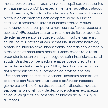
monitoreo de transaminasas y enzimas hepáticas en pacientes
en tratamiento con AINEs especialmente en aquellos tratados
con Nimesulida, Sulindaco, Diclofenaco y Naproxeno. Usar con
precaución en pacientes con compromiso de la función
cardiaca, hipertensión, terapia diurética crónica, y otras
condiciones que predisponen a retención de fluidos, debido a
que los AINEs pueden causar la retención de fluidos además
de edema periférico. Se puede producir insuficiencia renal
aguda, nefritis intersticial con hematuria, síndrome nefrótico,
proteinuria, hiperkalemia, hiponatremia, necrosis papilar renal y
otros cambios medulares renales. Pacientes con falla renal
preexistente están en mayor riesgo de sufrir insuficiencia ranal
aguda. Una descompensación renal se puede precipitar en
pacientes en tratamiento por AINEs, debido a una reducción
dosis dependiente en la formación de prostaglandinas
afectando principalmente a ancianos, lactantes prematuros,
pacientes con falla renal, cardiaca o disfunción hepática,
glomerulonefritis crónica deshidratación, diabetes mellitus
septicemia, pielonefritis y depleción de volumen extracelular
en aquellos que están tomando inhibidores de la ECA, y/o
diuréticos.