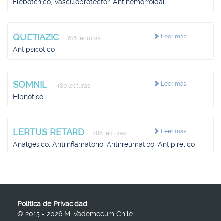
Flebotónico, Vasculoprotector, Antihemorroidal
QUETIAZIC
Leer más
616 lecturas
Antipsicótico
SOMNIL
Leer más
480 lecturas
Hipnótico
LERTUS RETARD
Leer más
186 lecturas
Analgésico, Antiinflamatorio, Antirreumático, Antipirético
Política de Privacidad
© 2015 - 2026 Mi Vademecum Chile