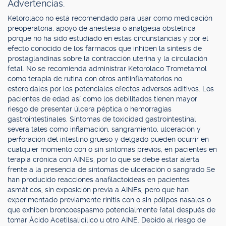
Advertencias.
Ketorolaco no está recomendado para usar como medicación
preoperatoria, apoyo de anestesia o analgesia obstétrica
porque no ha sido estudiado en estas circunstancias y por el
efecto conocido de los fármacos que inhiben la síntesis de
prostaglandinas sobre la contracción uterina y la circulación
fetal. No se recomienda administrar Ketorolaco Trometamol
como terapia de rutina con otros antiinflamatorios no
esteroidales por los potenciales efectos adversos aditivos. Los
pacientes de edad así como los debilitados tienen mayor
riesgo de presentar úlcera péptica o hemorragias
gastrointestinales. Síntomas de toxicidad gastrointestinal
severa tales como inflamación, sangramiento, ulceración y
perforación del intestino grueso y delgado pueden ocurrir en
cualquier momento con o sin síntomas previos, en pacientes en
terapia crónica con AINEs, por lo que se debe estar alerta
frente a la presencia de síntomas de ulceración o sangrado Se
han producido reacciones anafilactoídeas en pacientes
asmáticos, sin exposición previa a AINEs, pero que han
experimentado previamente rinitis con o sin pólipos nasales o
que exhiben broncoespasmo potencialmente fatal después de
tomar Ácido Acetilsalicílico u otro AINE. Debido al riesgo de