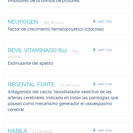
Inhibidores de la bomba de protones
NEUPOGEN
Leer más
565 lecturas
Factor de crecimiento hematopoyético (citocinas)
REVIL VITAMINADO B12
Leer más
659
lecturas
Estimulante del apetito
REGENTAL FORTE
Leer más
651 lecturas
Antagonista del calcio, Vasodilatador selectivo de las
arterias cerebrales, indicado en todas las patologías que
posean como mecanismo generador el vasoespasmo
cerebral
NABILA
Leer más
975 lecturas