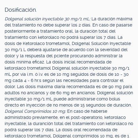
Dosificación.
Dolgenal solución inyectable 30 mg/1 mL:
La duración máxima
del tratamiento no debe superar los 2 días. En caso de pasarse
posteriormente a tratamiento oral, la duración total del
tratamiento con ketorolaco no podrá superar los 7 días. La
dosis de Ketorolaco trometamol, Dolgenal Solución Inyectable
30 mg/1 L deberá ajustarse de acuerdo con la severidad del
dolor y la respuesta del pciente procurando administrar la
dosis mínima eficaz. La dosis inicial recomendada de
ketorolaco trometamol Dolgenal solución inyectable 30 mg/1
mL por vía i.m. ó i.v. es de 10 mg seguidos de dosis de 10 - 30
mg cada 4 - 6 hr.s según las necesidades para controlar el
dolor. Las dosis máxima diaria recomendada es de 90 mg para
adultos no ancianos y de 60 mg en ancianos. Dolgenal solución
inyectable 30 mg/1 mL puede administrarse como bolus
directo en inyección de no menos de 15 segundos de duración.
Dolgenal Comprimidos 10 mg:
En caso de haberse
administrado previamente, en el post-operatorio, ketorolaco
inyectable, la duranción total del tratamiento con ketorolaco no
podrá superar los 7 días. La dosis oral recomendada de
ketorolaco trometamol, Dolgenal comprimidos 10 mg, es de 1