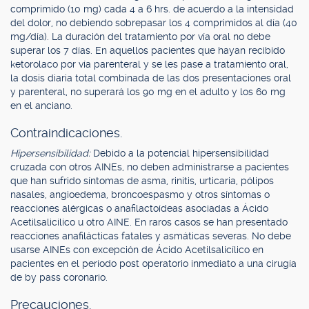
comprimido (10 mg) cada 4 a 6 hrs. de acuerdo a la intensidad
del dolor, no debiendo sobrepasar los 4 comprimidos al día (40
mg/día). La duración del tratamiento por vía oral no debe
superar los 7 días. En aquellos pacientes que hayan recibido
ketorolaco por vía parenteral y se les pase a tratamiento oral,
la dosis diaria total combinada de las dos presentaciones oral
y parenteral, no superará los 90 mg en el adulto y los 60 mg
en el anciano.
Contraindicaciones.
Hipersensibilidad:
Debido a la potencial hipersensibilidad
cruzada con otros AINEs, no deben administrarse a pacientes
que han sufrido síntomas de asma, rinitis, urticaria, pólipos
nasales, angioedema, broncoespasmo y otros síntomas o
reacciones alérgicas o anafilactoídeas asociadas a Ácido
Acetilsalicílico u otro AINE. En raros casos se han presentado
reacciones anafilácticas fatales y asmáticas severas. No debe
usarse AINEs con excepción de Ácido Acetilsalicílico en
pacientes en el período post operatorio inmediato a una cirugía
de by pass coronario.
Precauciones.