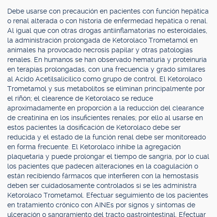
Debe usarse con precaución en pacientes con función hepática
o renal alterada o con historia de enfermedad hepática o renal.
Al igual que con otras drogas antiinflamatorias no esteroidales,
la administración prolongada de Ketorolaco Trometamol en
animales ha provocado necrosis papilar y otras patologías
renales. En humanos se han observado hematuria y proteinuria
en terapias prolongadas, con una frecuencia y grado similares
al Acido Acetilsalicílico como grupo de control. El Ketorolaco
Trometamol y sus metabolitos se eliminan principalmente por
el riñón; el clearence de Ketorolaco se reduce
aproximadamente en proporción a la reducción del clearance
de creatinina en los insuficientes renales; por ello al usarse en
estos pacientes la dosificación de Ketorolaco debe ser
reducida y el estado de la función renal debe ser monitoreado
en forma frecuente. El Ketorolaco inhibe la agregación
plaquetaria y puede prolongar el tiempo de sangría, por lo cual
los pacientes que padecen alteraciones en la coagulación o
están recibiendo fármacos que interfieren con la hemostasis
deben ser cuidadosamente controlados si se les administra
Ketorolaco Trometamol. Efectuar seguimiento de los pacientes
en tratamiento crónico con AINEs por signos y síntomas de
ulceración o sangramiento del tracto gastrointestinal. Efectuar