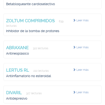
Betabloqueante cardioselectivo
ZOLTUM COMPRIMIDOS
Leer más
639
lecturas
Inhibidor de la bomba de protones
ABRAXANE
Leer más
322 lecturas
Antineoplásico
LERTUS RL
Leer más
222 lecturas
Antiinflamatorio no esteroidal
DIVARIL
Leer más
327 lecturas
Antidepresivo