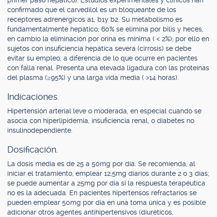
primer paso hepático). Estudios experimentales y clínicos han
confirmado que el carvedilol es un bloqueante de los
receptores adrenérgicos a1, b1y b2. Su metabolismo es
fundamentalmente hepático; 60% se elimina por bilis y heces,
en cambio la eliminación por orina es mínima ( < 2%); por ello en
sujetos con insuficiencia hepática severa (cirrosis) se debe
evitar su empleo, a diferencia de lo que ocurre en pacientes
con falla renal. Presenta una elevada ligadura con las proteínas
del plasma (≥95%) y una larga vida media ( >14 horas).
Indicaciones.
Hipertensión arterial leve o moderada, en especial cuando se
asocia con hiperlipidemia, insuficiencia renal, o diabetes no
insulinodependiente.
Dosificación.
La dosis media es de 25 a 50mg por día. Se recomienda, al
iniciar el tratamiento, emplear 12,5mg diarios durante 2 o 3 días;
se puede aumentar a 25mg por día si la respuesta terapéutica
no es la adecuada. En pacientes hipertensos refractarios se
pueden emplear 50mg por día en una toma única y es posible
adicionar otros agentes antihipertensivos (diuréticos,