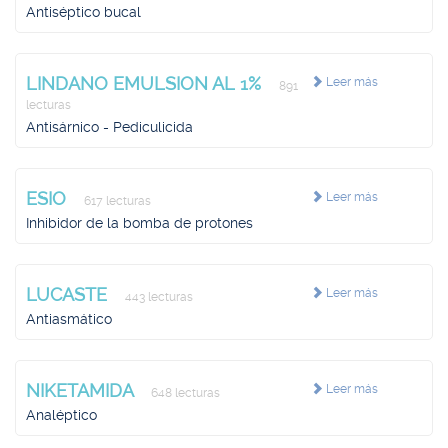
Antiséptico bucal
LINDANO EMULSION AL 1%
Leer más
891
lecturas
Antisárnico - Pediculicida
ESIO
Leer más
617 lecturas
Inhibidor de la bomba de protones
LUCASTE
Leer más
443 lecturas
Antiasmático
NIKETAMIDA
Leer más
648 lecturas
Analéptico