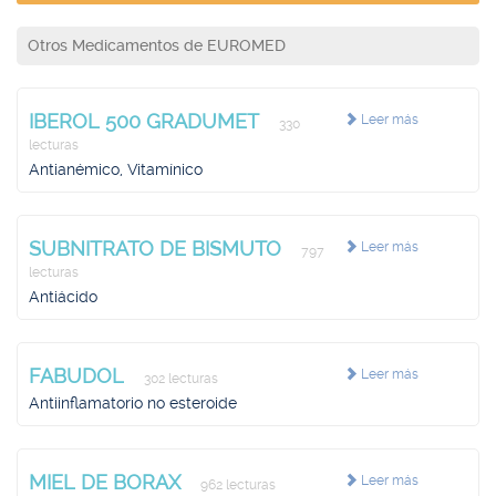
Otros Medicamentos de EUROMED
IBEROL 500 GRADUMET
Leer más
330
lecturas
Antianémico, Vitamínico
SUBNITRATO DE BISMUTO
Leer más
797
lecturas
Antiácido
FABUDOL
Leer más
302 lecturas
Antiinflamatorio no esteroide
MIEL DE BORAX
Leer más
962 lecturas