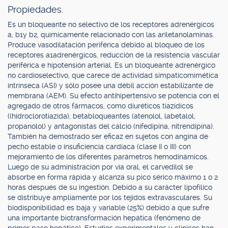
Propiedades.
Es un bloqueante no selectivo de los receptores adrenérgicos
a, b1y b2, químicamente relacionado con las ariletanolaminas.
Produce vasodilatación periférica debido al bloqueo de los
receptores a1adrenérgicos, reducción de la resistencia vascular
periférica e hipotensión arterial. Es un bloqueante adrenérgico
no cardioselectivo, que carece de actividad simpaticomimética
intrínseca (ASI) y sólo posee una débil acción estabilizante de
membrana (AEM). Su efecto antihipertensivo se potencia con el
agregado de otros fármacos, como diuréticos tiazídicos
((hidroclorotiazida), betabloqueantes (atenolol, labetalol,
propanolol) y antagonistas del calcio (nifedipina, nitrendipina).
También ha demostrado ser eficaz en sujetos con angina de
pecho estable o insuficiencia cardíaca (clase II o III) con
mejoramiento de los diferentes parámetros hemodinámicos.
Luego de su administración por vía oral, el carvedilol se
absorbe en forma rápida y alcanza su pico sérico máximo 1 o 2
horas después de su ingestión. Debido a su carácter lipofílico
se distribuye ampliamente por los tejidos extravasculares. Su
biodisponibilidad es baja y variable (25%) debido a que sufre
una importante biotransformación hepática (fenómeno de