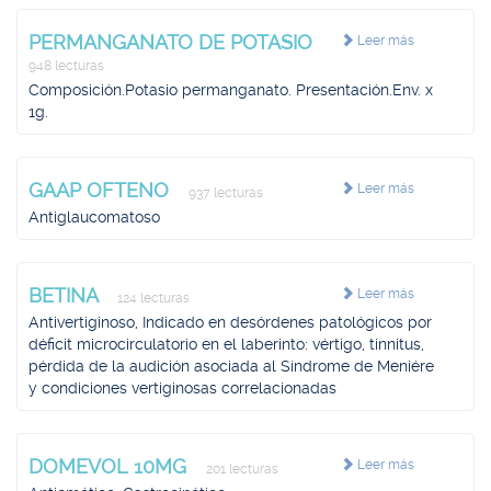
PERMANGANATO DE POTASIO
Leer más
948 lecturas
Composición.Potasio permanganato. Presentación.Env. x
1g.
GAAP OFTENO
Leer más
937 lecturas
Antiglaucomatoso
BETINA
Leer más
124 lecturas
Antivertiginoso, Indicado en desórdenes patológicos por
déficit microcirculatorio en el laberinto: vértigo, tinnitus,
pérdida de la audición asociada al Síndrome de Meniére
y condiciones vertiginosas correlacionadas
DOMEVOL 10MG
Leer más
201 lecturas