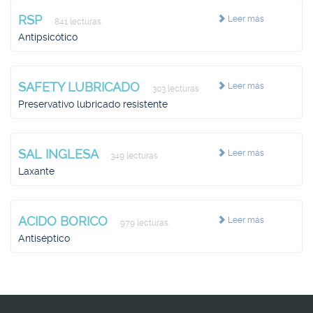
RSP
Leer más
841 lecturas
Antipsicótico
SAFETY LUBRICADO
Leer más
303 lecturas
Preservativo lubricado resistente
SAL INGLESA
Leer más
349 lecturas
Laxante
ACIDO BORICO
Leer más
979 lecturas
Antiséptico