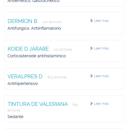
Antiemético, Gastrocinético
DERMICIN B
Leer más
414 lecturas
Antifúngico, Antiinflamatorio
KOIDE D JARABE
Leer más
121 lecturas
Corticosteroide antihistamínico
VERALPRES D
Leer más
843 lecturas
Antihipertensivo
TINTURA DE VALERIANA
Leer más
615
lecturas
Sedante