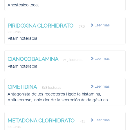
Anestésico local
PIRIDOXINA CLORHIDRATO
Leer más
756
lecturas
Vitaminoterapia
CIANOCOBALAMINA
Leer más
215 lecturas
Vitaminoterapia
CIMETIDINA
Leer más
818 lecturas
Antagonista de los receptores H2de la histamina,
Antiulceroso, Inhibidor de la secreción ácida gástrica
METADONA CLORHIDRATO
Leer más
411
lecturas