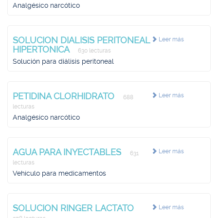
Analgésico narcótico
SOLUCION DIALISIS PERITONEAL
Leer más
HIPERTONICA
630 lecturas
Solución para diálisis peritoneal
PETIDINA CLORHIDRATO
Leer más
688
lecturas
Analgésico narcótico
AGUA PARA INYECTABLES
Leer más
631
lecturas
Vehículo para medicamentos
SOLUCION RINGER LACTATO
Leer más