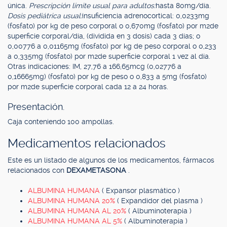
única.
Prescripción límite usual para adultos:
hasta 80mg/día.
Dosis pediátrica usual:
insuficiencia adrenocortical: 0,0233mg
(fosfato) por kg de peso corporal o 0,670mg (fosfato) por m2de
superficie corporal/día, (dividida en 3 dosis) cada 3 días; o
0,00776 a 0,01165mg (fosfato) por kg de peso corporal o 0,233
a 0,335mg (fosfato) por m2de superficie corporal 1 vez al día.
Otras indicaciones: IM, 27,76 a 166,65mcg (0,02776 a
0,16665mg) (fosfato) por kg de peso o 0,833 a 5mg (fosfato)
por m2de superficie corporal cada 12 a 24 horas.
Presentación.
Caja conteniendo 100 ampollas.
Medicamentos relacionados
Este es un listado de algunos de los medicamentos, fármacos
relacionados con
DEXAMETASONA
.
ALBUMINA HUMANA
( Expansor plasmático )
ALBUMINA HUMANA 20%
( Expandidor del plasma )
ALBUMINA HUMANA AL 20%
( Albuminoterapia )
ALBUMINA HUMANA AL 5%
( Albuminoterapia )