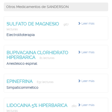
Otros Medicamentos de SANDERSON
SULFATO DE MAGNESIO
Leer más
967
lecturas
Electrolitoterapia
BUPIVACAINA CLORHIDRATO
Leer más
HIPERBARICA
81 lecturas
Anestésico espinal
EPINEFRINA
Leer más
632 lecturas
Simpaticomimético
LIDOCAINA 5% HIPERBARICA
Leer más
280
lecturas