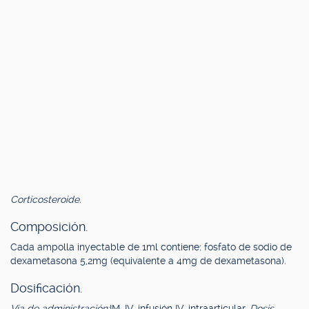
Corticosteroide.
Composición.
Cada ampolla inyectable de 1ml contiene: fosfato de sodio de
dexametasona 5,2mg (equivalente a 4mg de dexametasona).
Dosificación.
Vía de administración:
IM, IV, infusión IV, intraarticular.
Dosis