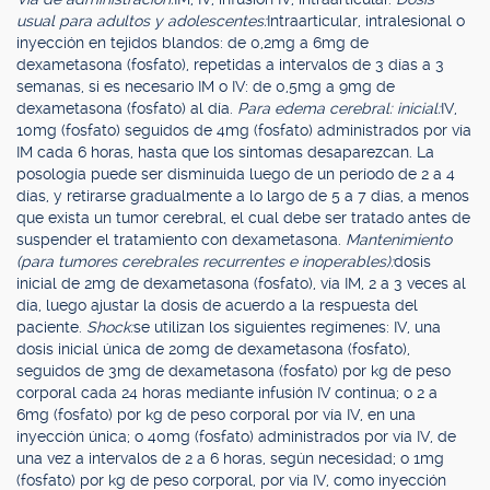
usual para adultos y adolescentes:
Intraarticular, intralesional o
inyección en tejidos blandos: de 0,2mg a 6mg de
dexametasona (fosfato), repetidas a intervalos de 3 días a 3
semanas, si es necesario IM o IV: de 0,5mg a 9mg de
dexametasona (fosfato) al día.
Para edema cerebral: inicial:
IV,
10mg (fosfato) seguidos de 4mg (fosfato) administrados por vía
IM cada 6 horas, hasta que los síntomas desaparezcan. La
posología puede ser disminuida luego de un período de 2 a 4
días, y retirarse gradualmente a lo largo de 5 a 7 días, a menos
que exista un tumor cerebral, el cual debe ser tratado antes de
suspender el tratamiento con dexametasona.
Mantenimiento
(para tumores cerebrales recurrentes e inoperables):
dosis
inicial de 2mg de dexametasona (fosfato), vía IM, 2 a 3 veces al
día, luego ajustar la dosis de acuerdo a la respuesta del
paciente.
Shock:
se utilizan los siguientes regímenes: IV, una
dosis inicial única de 20mg de dexametasona (fosfato),
seguidos de 3mg de dexametasona (fosfato) por kg de peso
corporal cada 24 horas mediante infusión IV continua; o 2 a
6mg (fosfato) por kg de peso corporal por vía IV, en una
inyección única; o 40mg (fosfato) administrados por vía IV, de
una vez a intervalos de 2 a 6 horas, según necesidad; o 1mg
(fosfato) por kg de peso corporal, por vía IV, como inyección