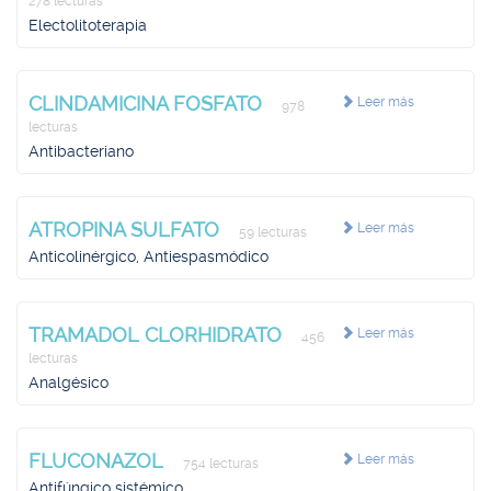
278 lecturas
Electolitoterapia
CLINDAMICINA FOSFATO
Leer más
978
lecturas
Antibacteriano
ATROPINA SULFATO
Leer más
59 lecturas
Anticolinérgico, Antiespasmódico
TRAMADOL CLORHIDRATO
Leer más
456
lecturas
Analgésico
FLUCONAZOL
Leer más
754 lecturas
Antifúngico sistémico