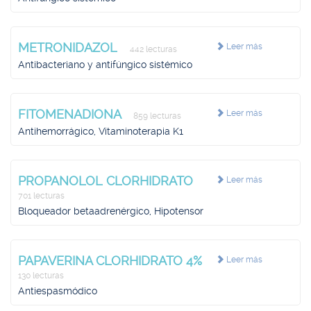
METRONIDAZOL
Leer más
442 lecturas
Antibacteriano y antifúngico sistémico
FITOMENADIONA
Leer más
859 lecturas
Antihemorrágico, Vitaminoterapia K1
PROPANOLOL CLORHIDRATO
Leer más
701 lecturas
Bloqueador betaadrenérgico, Hipotensor
PAPAVERINA CLORHIDRATO 4%
Leer más
130 lecturas
Antiespasmódico