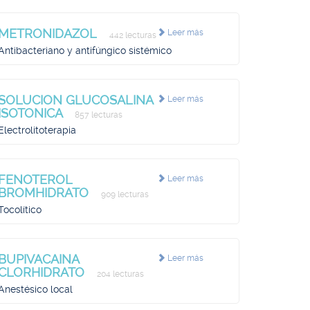
METRONIDAZOL
Leer más
442 lecturas
Antibacteriano y antifúngico sistémico
SOLUCION GLUCOSALINA
Leer más
ISOTONICA
857 lecturas
Electrolitoterapia
FENOTEROL
Leer más
BROMHIDRATO
909 lecturas
Tocolítico
BUPIVACAINA
Leer más
CLORHIDRATO
204 lecturas
Anestésico local