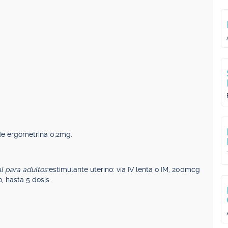
de ergometrina 0,2mg.
l para adultos:
estimulante uterino: vía IV lenta o IM, 200mcg
o, hasta 5 dosis.