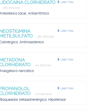
LIDOCAINA CLORHIDRATO
Leer más
465 lecturas
Anestésico local, Antiarrítmico
NEOSTIGMINA
Leer más
METILSULFATO
384 lecturas
Colinérgico, Antimiasténico
METADONA
Leer más
CLORHIDRATO
411 lecturas
Analgésico narcótico
PROPANOLOL
Leer más
CLORHIDRATO
701 lecturas
Bloqueador betaadrenérgico, Hipotensor