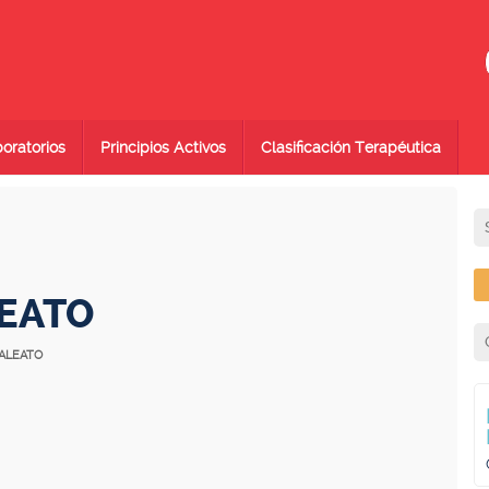
oratorios
Principios Activos
Clasificación Terapéutica
EATO
MALEATO