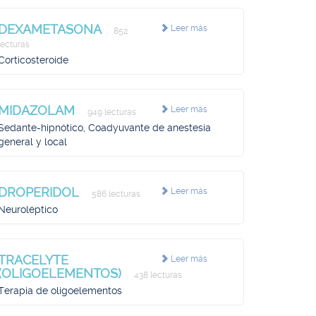
DEXAMETASONA
Leer más
852
lecturas
Corticosteroide
MIDAZOLAM
Leer más
949 lecturas
Sedante-hipnótico, Coadyuvante de anestesia
general y local
DROPERIDOL
Leer más
586 lecturas
Neuroléptico
TRACELYTE
Leer más
(OLIGOELEMENTOS)
438 lecturas
Terapia de oligoelementos