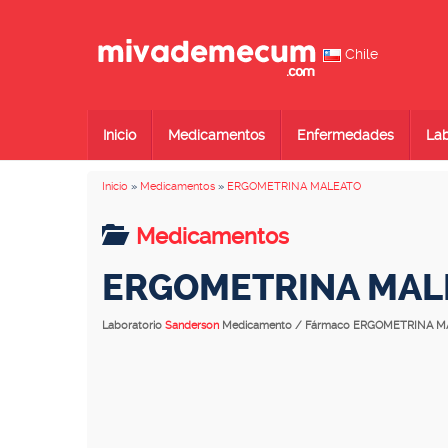
Chile
Inicio
Medicamentos
Enfermedades
Lab
Inicio
»
Medicamentos
»
ERGOMETRINA MALEATO
Medicamentos
ERGOMETRINA MAL
Laboratorio
Sanderson
Medicamento / Fármaco ERGOMETRINA 