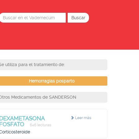
Se utiliza para el tratamiento de:
Hemorragias posparto
Otros Medicamentos de SANDERSON
DEXAMETASONA
Leer más
FOSFATO
646 lecturas
Corticosteroide