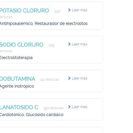
POTASIO CLORURO
Leer más
597
lecturas
Antihipokalémico, Restaurador de electrolitos
SODIO CLORURO
Leer más
285
lecturas
Electrolitoterapia
DOBUTAMINA
Leer más
122 lecturas
Agente inotrópico
LANATOSIDO C
Leer más
390 lecturas
Cardiotónico, Glucósido cardíaco