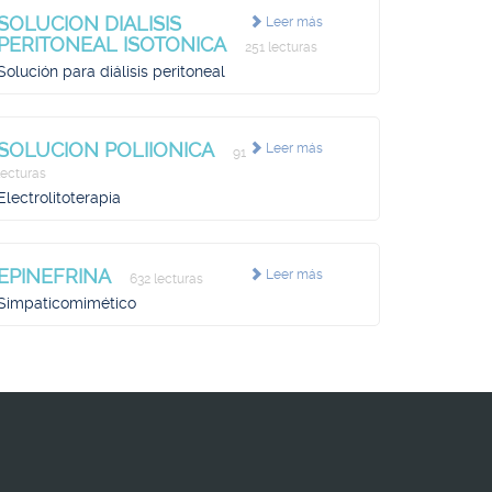
SOLUCION DIALISIS
Leer más
PERITONEAL ISOTONICA
251 lecturas
Solución para diálisis peritoneal
SOLUCION POLIIONICA
Leer más
91
lecturas
Electrolitoterapia
EPINEFRINA
Leer más
632 lecturas
Simpaticomimético