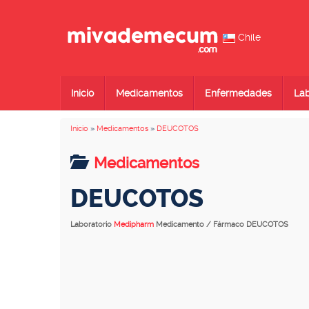
Chile
Inicio
Medicamentos
Enfermedades
Lab
Inicio
»
Medicamentos
»
DEUCOTOS
Medicamentos
DEUCOTOS
Laboratorio
Medipharm
Medicamento / Fármaco DEUCOTOS