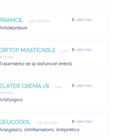
PRAMCIL
Leer más
532 lecturas
Antidepresivo
DIRTOP MASTICABLE
Leer más
470
lecturas
Tratamiento de la disfunción eréctil
ELATER CREMA 1%
Leer más
544
lecturas
Antifúngico
DEUCODOL
Leer más
739 lecturas
Analgésico, Atiinflamatorio, Antipirético