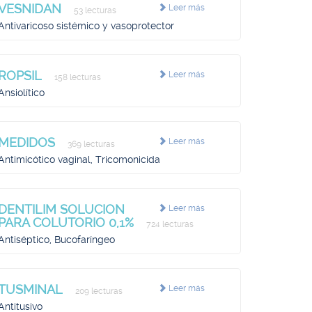
VESNIDAN
Leer más
53 lecturas
Antivaricoso sistémico y vasoprotector
ROPSIL
Leer más
158 lecturas
Ansiolítico
MEDIDOS
Leer más
369 lecturas
Antimicótico vaginal, Tricomonicida
DENTILIM SOLUCION
Leer más
PARA COLUTORIO 0,1%
724 lecturas
Antiséptico, Bucofaríngeo
TUSMINAL
Leer más
209 lecturas
Antitusivo