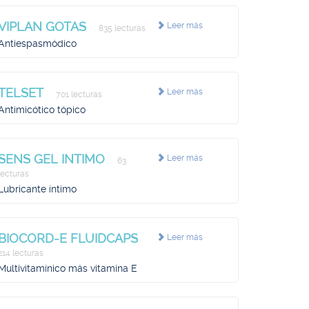
VIPLAN GOTAS
Leer más
835 lecturas
Antiespasmódico
TELSET
Leer más
701 lecturas
Antimicótico tópico
SENS GEL INTIMO
Leer más
63
lecturas
Lubricante íntimo
BIOCORD-E FLUIDCAPS
Leer más
214 lecturas
Multivitamínico más vitamina E