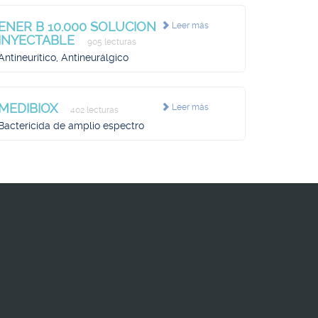
ENER B 10.000 SOLUCION
Leer más
INYECTABLE
905 lecturas
Antineurítico, Antineurálgico
MEDIBIOX
Leer más
402 lecturas
Bactericida de amplio espectro