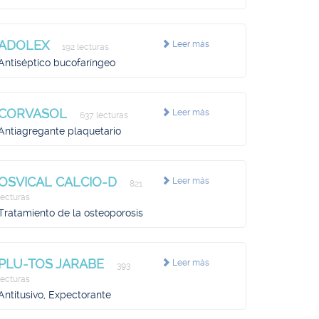
ADOLEX
Leer más
192 lecturas
Antiséptico bucofaríngeo
CORVASOL
Leer más
637 lecturas
Antiagregante plaquetario
OSVICAL CALCIO-D
Leer más
821
lecturas
Tratamiento de la osteoporosis
PLU-TOS JARABE
Leer más
393
lecturas
Antitusivo, Expectorante