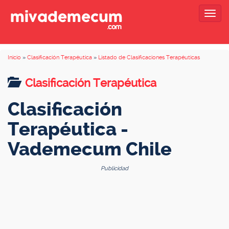
Togg
navig
Inicio
»
Clasificación Terapéutica
»
Listado de Clasificaciones Terapéuticas
Clasificación Terapéutica
Clasificación
Terapéutica -
Vademecum Chile
Publicidad