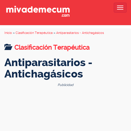
Togg
navig
Inicio
»
Clasificación Terapéutica
»
Antiparasitarios - Antichagásicos
Clasificación Terapéutica
Antiparasitarios -
Antichagásicos
Publicidad