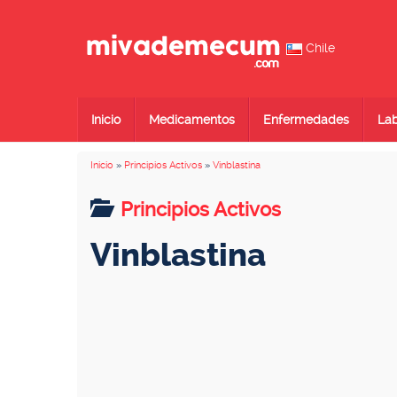
Chile
Inicio
Medicamentos
Enfermedades
Lab
Inicio
»
Principios Activos
»
Vinblastina
Principios Activos
Vinblastina