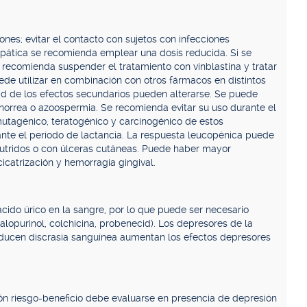
iones; evitar el contacto con sujetos con infecciones
hepática se recomienda emplear una dosis reducida. Si se
recomienda suspender el tratamiento con vinblastina y tratar
uede utilizar en combinación con otros fármacos en distintos
dad de los efectos secundarios pueden alterarse. Se puede
norrea o azoospermia. Se recomienda evitar su uso durante el
mutagénico, teratogénico y carcinogénico de estos
e el período de lactancia. La respuesta leucopénica puede
tridos o con úlceras cutáneas. Puede haber mayor
cicatrización y hemorragia gingival.
cido úrico en la sangre, por lo que puede ser necesario
alopurinol, colchicina, probenecid). Los depresores de la
oducen discrasia sanguínea aumentan los efectos depresores
ción riesgo-beneficio debe evaluarse en presencia de depresión