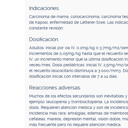
Indicaciones.
Carcinoma de mama, coriocarcinoma, carcinoma test
de Kaposi, enfermedad de Letterer-Siwe. Las indica
constante revisión.
Dosificación.
Adultos: inicial por vía IV, 0,1mg/kg o 3,7mg/m2/
incrementos de 0,05mg/kg hasta que el recuento le
IV, un incremento menor que la última dosificación in
veces/mes. Dosis pediátricas: inicial IV, 2,5mg/m
el recuento leucocitario disminuya a 3.000/mm3. Do
dosificación inicial con intervalos de 7 a 14 días.
Reacciones adversas.
Muchos de los efectos secundarios son inevitables 
ejemplo: leucopenia y trombocitopenia. La incidenci
dosis. Requieren atención médica y son de incidencia
incidencia más rara: artralgias, edemas de miembros
cefaleas, mareos, depresión mental, visión doble, mi
más frecuente pero no requiere atención médica.