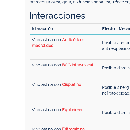
de médula ósea, gota, disfunción hepática, infección
Interacciones
Interacción
Efecto - Meca
Vinblastina con
Antibióticos
Posible aument
macrólidos
antineoplásico
Vinblastina con
BCG intravesical
Posible dismin
Vinblastina con
Cisplatino
Posible sinerg
nefrotoxicidad
Vinblastina con
Equinácea
Posible dismin
Vinblastina con
Eritromicina