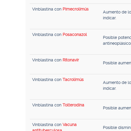
Vinblastina con
Pimecrolimús
Aumento de lo
indicar.
Vinblastina con
Posaconazol
Posible potenc
antineoplásico
Vinblastina con
Ritonavir
Posible aument
Vinblastina con
Tacrolimús
Aumento de lo
indicar.
Vinblastina con
Tolterodina
Posible aument
Vinblastina con
Vacuna
Posible dismin
antituberculosa