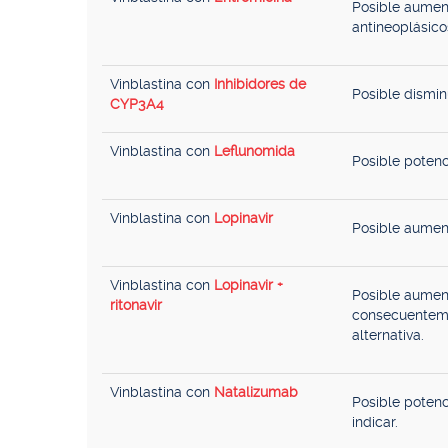
Posible aument
antineoplásico
Vinblastina con
Inhibidores de
Posible dismi
CYP3A4
Vinblastina con
Leflunomida
Posible potenc
Vinblastina con
Lopinavir
Posible aument
Vinblastina con
Lopinavir +
Posible aument
ritonavir
consecuenteme
alternativa.
Vinblastina con
Natalizumab
Posible potenc
indicar.