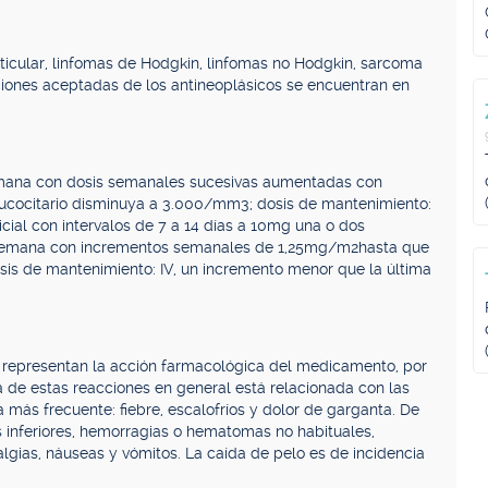
icular, linfomas de Hodgkin, linfomas no Hodgkin, sarcoma
ciones aceptadas de los antineoplásicos se encuentran en
semana con dosis semanales sucesivas aumentadas con
ucocitario disminuya a 3.000/mm3; dosis de mantenimiento:
icial con intervalos de 7 a 14 días a 10mg una o dos
2/semana con incrementos semanales de 1,25mg/m2hasta que
sis de mantenimiento: IV, un incremento menor que la última
y representan la acción farmacológica del medicamento, por
a de estas reacciones en general está relacionada con las
 más frecuente: fiebre, escalofríos y dolor de garganta. De
 inferiores, hemorragias o hematomas no habituales,
algias, náuseas y vómitos. La caída de pelo es de incidencia