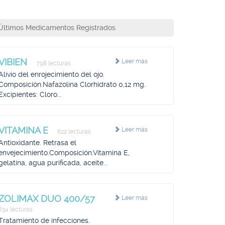
Últimos Medicamentos Registrados
VIBIEN
Leer más
798 lecturas
Alivio del enrojecimiento del ojo.
Composición.Nafazolina Clorhidrato 0,12 mg.
Excipientes: Cloro...
VITAMINA E
Leer más
622 lecturas
Antioxidante. Retrasa el
envejecimiento.Composición.Vitamina E,
gelatina, agua purificada, aceite...
ZOLIMAX DUO 400/57
Leer más
634 lecturas
Tratamiento de infecciones.