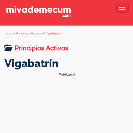
Togg
navig
Inicio
»
Principios Activos
»
Vigabatrín
Principios Activos
Vigabatrín
Publicidad