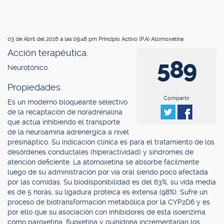
03 de Abril del 2016 a las 09:48 pm
Principio Activo (P.A) Atomoxetina
Acción terapéutica.
589
Neurotónico.
Propiedades.
.
Compartir
Es un moderno bloqueante selectivo
de la recaptación de noradrenalina
que actúa inhibiendo el transporte
de la neuroamina adrenérgica a nivel
presináptico. Su indicación clínica es para el tratamiento de los
desórdenes conductales (hiperactividad) y síndromes de
atención deficiente. La atomoxetina se absorbe fácilmente
luego de su administración por vía oral siendo poco afectada
por las comidas. Su biodisponibilidad es del 63%, su vida media
es de 5 horas, su ligadura proteica es extensa (98%). Sufre un
proceso de biotransformación metabólica por la CYP2D6 y es
por ello que su asociación con inhibidores de esta isoenzima
como paroxetina, fluoxetina y quinidona incrementarían los