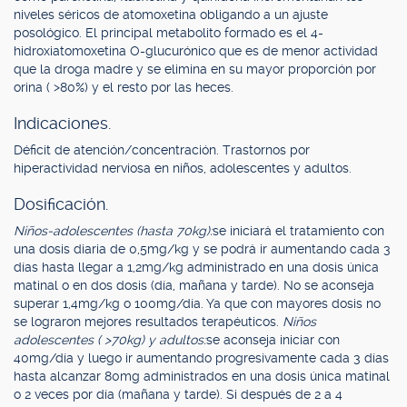
niveles séricos de atomoxetina obligando a un ajuste
posológico. El principal metabolito formado es el 4-
hidroxiatomoxetina O-glucurónico que es de menor actividad
que la droga madre y se elimina en su mayor proporción por
orina ( >80%) y el resto por las heces.
Indicaciones.
Déficit de atención/concentración. Trastornos por
hiperactividad nerviosa en niños, adolescentes y adultos.
Dosificación.
Niños-adolescentes (hasta 70kg):
se iniciará el tratamiento con
una dosis diaria de 0,5mg/kg y se podrá ir aumentando cada 3
días hasta llegar a 1,2mg/kg administrado en una dosis única
matinal o en dos dosis (día, mañana y tarde). No se aconseja
superar 1,4mg/kg o 100mg/día. Ya que con mayores dosis no
se lograron mejores resultados terapéuticos.
Niños
adolescentes ( >70kg) y adultos:
se aconseja iniciar con
40mg/día y luego ir aumentando progresivamente cada 3 días
hasta alcanzar 80mg administrados en una dosis única matinal
o 2 veces por día (mañana y tarde). Si después de 2 a 4