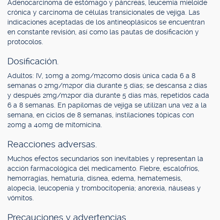
Adenocarcinoma de estómago y páncreas, leucemia mieloide
crónica y carcinoma de células transicionales de vejiga. Las
indicaciones aceptadas de los antineoplásicos se encuentran
en constante revisión, así como las pautas de dosificación y
protocolos.
Dosificación.
Adultos: IV, 10mg a 20mg/m2como dosis única cada 6 a 8
semanas o 2mg/m2por día durante 5 días; se descansa 2 días
y después 2mg/m2por día durante 5 días más, repetidos cada
6 a 8 semanas. En papilomas de vejiga se utilizan una vez a la
semana, en ciclos de 8 semanas, instilaciones tópicas con
20mg a 40mg de mitomicina.
Reacciones adversas.
Muchos efectos secundarios son inevitables y representan la
acción farmacológica del medicamento. Fiebre, escalofríos,
hemorragias, hematuria, disnea, edema, hematemesis,
alopecia, leucopenia y trombocitopenia; anorexia, náuseas y
vómitos.
Precauciones y advertencias.