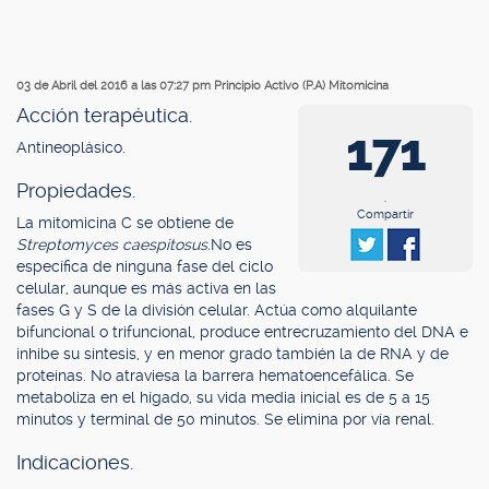
03 de Abril del 2016 a las 07:27 pm
Principio Activo (P.A) Mitomicina
Acción terapéutica.
171
Antineoplásico.
Propiedades.
.
Compartir
La mitomicina C se obtiene de
Streptomyces caespitosus.
No es
específica de ninguna fase del ciclo
celular, aunque es más activa en las
fases G y S de la división celular. Actúa como alquilante
bifuncional o trifuncional, produce entrecruzamiento del DNA e
inhibe su síntesis, y en menor grado también la de RNA y de
proteínas. No atraviesa la barrera hematoencefálica. Se
metaboliza en el hígado, su vida media inicial es de 5 a 15
minutos y terminal de 50 minutos. Se elimina por vía renal.
Indicaciones.