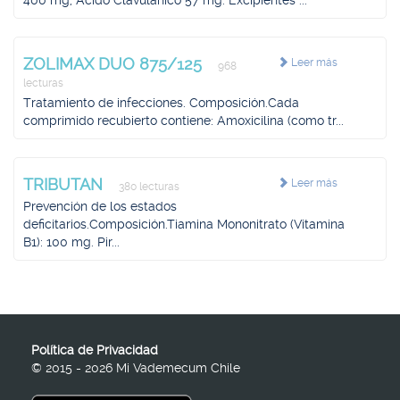
400 mg, Ácido Clavulánico 57 mg. Excipientes ...
ZOLIMAX DUO 875/125
Leer más
968
lecturas
Tratamiento de infecciones. Composición.Cada
comprimido recubierto contiene: Amoxicilina (como tr...
TRIBUTAN
Leer más
380 lecturas
Prevención de los estados
deficitarios.Composición.Tiamina Mononitrato (Vitamina
B1): 100 mg. Pir...
Política de Privacidad
© 2015 - 2026 Mi Vademecum Chile