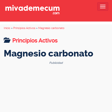
Togg
navig
Inicio
»
Principios Activos
»
Magnesio carbonato
Principios Activos
Magnesio carbonato
Publicidad