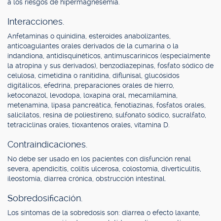
a los riesgos de hipermagnesemia.
Interacciones.
Anfetaminas o quinidina, esteroides anabolizantes,
anticoagulantes orales derivados de la cumarina o la
indandiona, antidisquinéticos, antimuscarínicos (especialmente
la atropina y sus derivados), benzodiazepinas, fosfato sódico de
celulosa, cimetidina o ranitidina, diflunisal, glucósidos
digitálicos, efedrina, preparaciones orales de hierro,
ketoconazol, levodopa, loxapina oral, mecamilamina,
metenamina, lipasa pancreática, fenotiazinas, fosfatos orales,
salicilatos, resina de poliestireno, sulfonato sódico, sucralfato,
tetraciclinas orales, tioxantenos orales, vitamina D.
Contraindicaciones.
No debe ser usado en los pacientes con disfunción renal
severa, apendicitis, colitis ulcerosa, colostomía, diverticulitis,
ileostomía, diarrea crónica, obstrucción intestinal.
Sobredosificación.
Los síntomas de la sobredosis son: diarrea o efecto laxante,