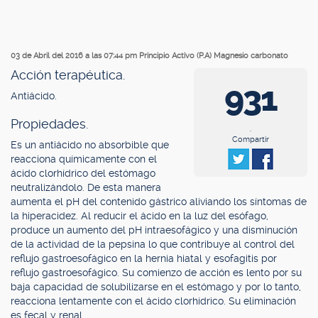
03 de Abril del 2016 a las 07:44 pm
Principio Activo (P.A) Magnesio carbonato
Acción terapéutica.
931
Antiácido.
Propiedades.
.
Compartir
Es un antiácido no absorbible que
reacciona químicamente con el
ácido clorhídrico del estómago
neutralizándolo. De esta manera
aumenta el pH del contenido gástrico aliviando los síntomas de
la hiperacidez. Al reducir el ácido en la luz del esófago,
produce un aumento del pH intraesofágico y una disminución
de la actividad de la pepsina lo que contribuye al control del
reflujo gastroesofágico en la hernia hiatal y esofagitis por
reflujo gastroesofágico. Su comienzo de acción es lento por su
baja capacidad de solubilizarse en el estómago y por lo tanto,
reacciona lentamente con el ácido clorhídrico. Su eliminación
es fecal y renal.