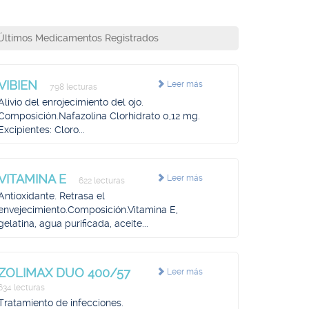
Últimos Medicamentos Registrados
VIBIEN
Leer más
798 lecturas
Alivio del enrojecimiento del ojo.
Composición.Nafazolina Clorhidrato 0,12 mg.
Excipientes: Cloro...
VITAMINA E
Leer más
622 lecturas
Antioxidante. Retrasa el
envejecimiento.Composición.Vitamina E,
gelatina, agua purificada, aceite...
ZOLIMAX DUO 400/57
Leer más
634 lecturas
Tratamiento de infecciones.