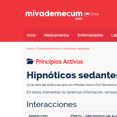
Chile
Inicio
Medicamentos
Enfermedades
Lab
Inicio
»
Principios Activos
»
Hipnóticos sedantes
Principios Activos
Hipnóticos sedante
03 de Abril del 2016 a las 09:01 pm
Principio Activo (P.A) Hipnóticos
En estos momentos no tenemos información, tampoco 
Interacciones
Interacción
Efecto - Mecanismo de Ac