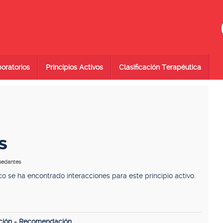
oratorios
Principios Activos
Clasificación Terapéutica
s
 sedantes
se ha encontrado interacciones para este principio activo.
ción - Recomendación