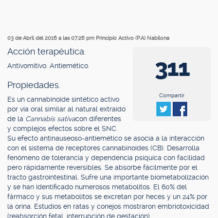
03 de Abril del 2016 a las 07:26 pm
Principio Activo (P.A) Nabilona
Acción terapéutica.
311
Antivomitivo. Antiemético.
Propiedades.
.
Compartir
Es un cannabinoide sintético activo
por vía oral similar al natural extraído
de la
Cannabis sativa
con diferentes
y complejos efectos sobre el SNC.
Su efecto antinauseoso-antiemético se asocia a la interacción
con el sistema de receptores cannabinoides (CB). Desarrolla
fenómeno de tolerancia y dependencia psíquica con facilidad
pero rápidamente reversibles. Se absorbe fácilmente por el
tracto gastrointestinal. Sufre una importante biometabolización
y se han identificado numerosos metabolitos. El 60% del
fármaco y sus metabolitos se excretan por heces y un 24% por
la orina. Estudios en ratas y conejos mostraron embriotoxicidad
(reabsorción fetal, interrupción de gestación).