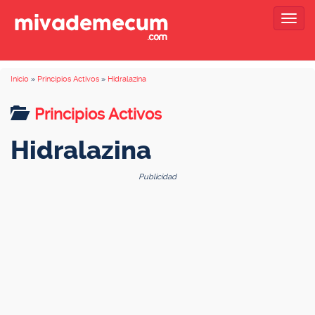
Togg
navig
Inicio
»
Principios Activos
»
Hidralazina
Principios Activos
Hidralazina
Publicidad