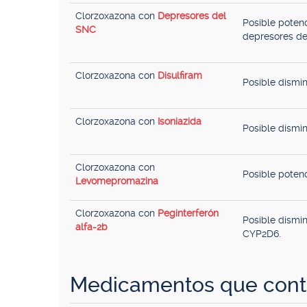
Clorzoxazona con
Depresores del
Posible potenc
SNC
depresores de
Clorzoxazona con
Disulfiram
Posible dismi
Clorzoxazona con
Isoniazida
Posible dismi
Clorzoxazona con
Posible poten
Levomepromazina
Clorzoxazona con
Peginterferón
Posible dismin
alfa-2b
CYP2D6.
Medicamentos que cont