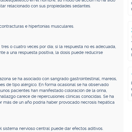
culoesquelético en el hombre; su modo de acción no ha sido
tar relacionado con sus propiedades sedantes.
, contracturas e hipertonías musculares.
 tres o cuatro veces por día; si la respuesta no es adecuada,
e a una respuesta positiva, la dosis puede reducirse
azona se ha asociado con sangrado gastrointestinal, mareos,
es de tipo alérgico. En forma ocasional se ha observado
gunos pacientes han manifestado coloración de la orina,
hallazgo carece de repercusiones clínicas conocidas. Se ha
or más de un año podría haber provocado necrosis hepática
 sistema nervioso central puede dar efectos aditivos.