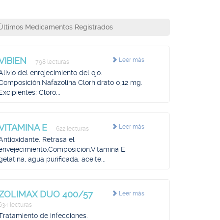
Últimos Medicamentos Registrados
VIBIEN
Leer más
798 lecturas
Alivio del enrojecimiento del ojo.
Composición.Nafazolina Clorhidrato 0,12 mg.
Excipientes: Cloro...
VITAMINA E
Leer más
622 lecturas
Antioxidante. Retrasa el
envejecimiento.Composición.Vitamina E,
gelatina, agua purificada, aceite...
ZOLIMAX DUO 400/57
Leer más
634 lecturas
Tratamiento de infecciones.