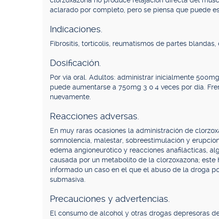
clorzoxazona no produce relajación directa del mus
aclarado por completo, pero se piensa que puede es
Indicaciones.
Fibrositis, tortícolis, reumatismos de partes blandas
Dosificación.
Por vía oral. Adultos: administrar inicialmente 500mg
puede aumentarse a 750mg 3 o 4 veces por día. Frent
nuevamente.
Reacciones adversas.
En muy raras ocasiones la administración de clorzox
somnolencia, malestar, sobreestimulación y erupcion
edema angioneurótico y reacciones anafilácticas, al
causada por un metabolito de la clorzoxazona; este 
informado un caso en el que el abuso de la droga p
submasiva.
Precauciones y advertencias.
El consumo de alcohol y otras drogas depresoras del