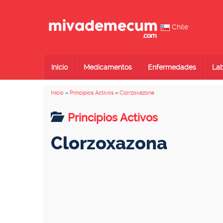
Chile
Inicio
Medicamentos
Enfermedades
Lab
Inicio
»
Principios Activos
»
Clorzoxazona
Principios Activos
Clorzoxazona