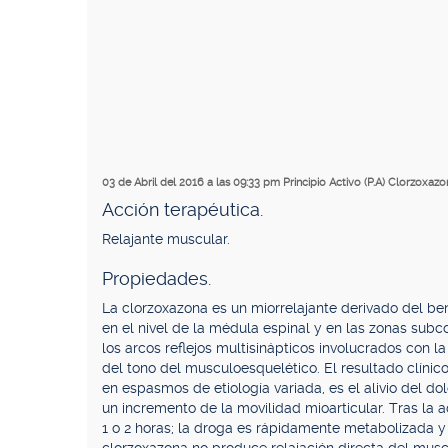
03 de Abril del 2016 a las 09:33 pm
Principio Activo (P.A) Clorzoxazo
Acción terapéutica.
Relajante muscular.
Propiedades.
La clorzoxazona es un miorrelajante derivado del b
en el nivel de la médula espinal y en las zonas subc
los arcos reflejos multisinápticos involucrados con 
del tono del musculoesquelético. El resultado clínic
en espasmos de etiología variada, es el alivio del d
un incremento de la movilidad mioarticular. Tras la a
1 o 2 horas; la droga es rápidamente metabolizada y