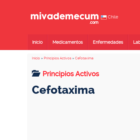
Chile
Inicio
Medicamentos
Enfermedades
Lab
Inicio
»
Principios Activos
»
Cefotaxima
Principios Activos
Cefotaxima