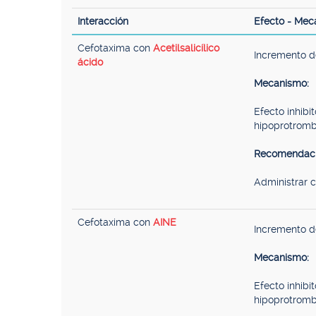
Interacción
Efecto - Mec
Cefotaxima con
Acetilsalicílico
Incremento d
ácido
Mecanismo:
Efecto inhibi
hipoprotromb
Recomendaci
Administrar 
Cefotaxima con
AINE
Incremento d
Mecanismo:
Efecto inhibi
hipoprotromb