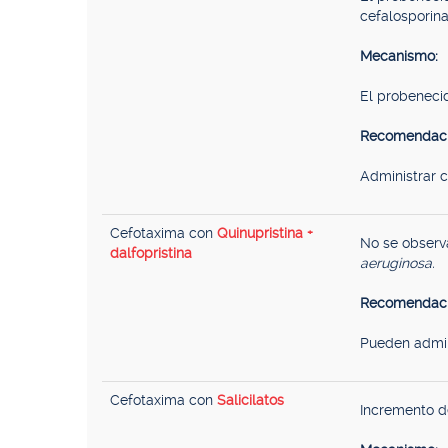
cefalosporina
Mecanismo:
El probenecid
Recomendaci
Administrar c
Cefotaxima con
Quinupristina +
No se observ
dalfopristina
aeruginosa.
Recomendaci
Pueden admin
Cefotaxima con
Salicilatos
Incremento d