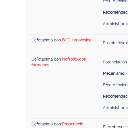
Efecto tóxico 
Recomendaci
Administrar 
Cefotaxima con
BCG intravesical
Posible dismi
Cefotaxima con
Nefrotóxicos,
Potenciación 
fármacos
Mecanismo:
Efecto tóxico 
Recomendaci
Administrar 
Cefotaxima con
Probenecid
El probeneci