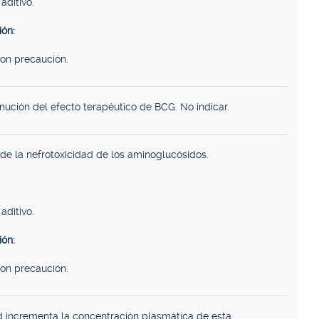
aditivo.
ón:
con precaución.
nución del efecto terapéutico de BCG. No indicar.
de la nefrotoxicidad de los aminoglucósidos.
aditivo.
ón:
con precaución.
d incrementa la concentración plasmática de esta