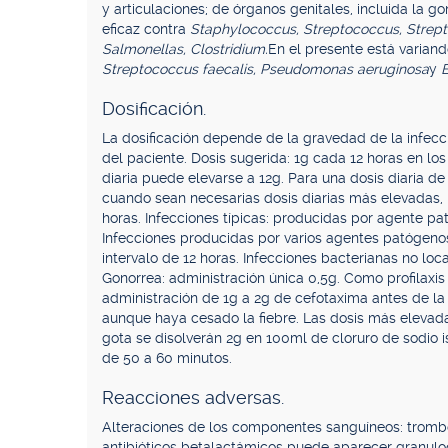
y articulaciones; de órganos genitales, incluida la go
eficaz contra
Staphylococcus, Streptococcus, Strept
Salmonellas, Clostridium.
En el presente está variand
Streptococcus faecalis, Pseudomonas aeruginosa
y
B
Dosificación.
La dosificación depende de la gravedad de la infecc
del paciente. Dosis sugerida: 1g cada 12 horas en lo
diaria puede elevarse a 12g. Para una dosis diaria d
cuando sean necesarias dosis diarias más elevadas, p
horas. Infecciones típicas: producidas por agente pat
Infecciones producidas por varios agentes patógenos
intervalo de 12 horas. Infecciones bacterianas no loca
Gonorrea: administración única 0,5g. Como profilaxis
administración de 1g a 2g de cefotaxima antes de la
aunque haya cesado la fiebre. Las dosis más elevada
gota se disolverán 2g en 100ml de cloruro de sodio i
de 50 a 60 minutos.
Reacciones adversas.
Alteraciones de los componentes sanguíneos: tromboci
antibióticos betalactámicos puede aparecer granuloc