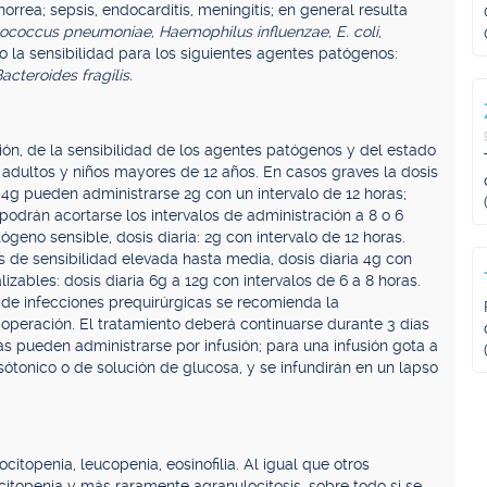
norrea; sepsis, endocarditis, meningitis; en general resulta
ococcus pneumoniae, Haemophilus influenzae, E. coli,
o la sensibilidad para los siguientes agentes patógenos:
acteroides fragilis.
ión, de la sensibilidad de los agentes patógenos y del estado
s adultos y niños mayores de 12 años. En casos graves la dosis
e 4g pueden administrarse 2g con un intervalo de 12 horas;
odrán acortarse los intervalos de administración a 8 o 6
ógeno sensible, dosis diaria: 2g con intervalo de 12 horas.
 de sensibilidad elevada hasta media, dosis diaria 4g con
lizables: dosis diaria 6g a 12g con intervalos de 6 a 8 horas.
 de infecciones prequirúrgicas se recomienda la
 operación. El tratamiento deberá continuarse durante 3 días
s pueden administrarse por infusión; para una infusión gota a
sótonico o de solución de glucosa, y se infundirán en un lapso
topenia, leucopenia, eosinofilia. Al igual que otros
itopenia y más raramente agranulocitosis, sobre todo si se