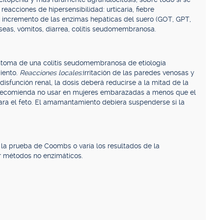
acciones de hipersensibilidad: urticaria, fiebre
: incremento de las enzimas hepáticas del suero (GOT, GPT,
áuseas, vómitos, diarrea, colitis seudomembranosa.
ntoma de una colitis seudomembranosa de etiología
iento.
Reacciones locales:
irritación de las paredes venosas y
isfunción renal, la dosis deberá reducirse a la mitad de la
e recomienda no usar en mujeres embarazadas a menos que el
para el feto. El amamantamiento debiera suspenderse si la
 la prueba de Coombs o varía los resultados de la
r métodos no enzimáticos.