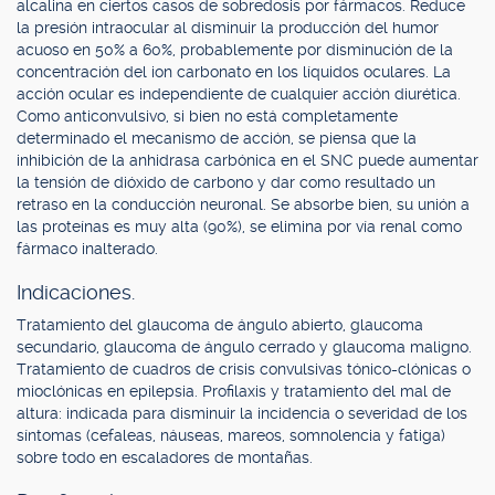
alcalina en ciertos casos de sobredosis por fármacos. Reduce
la presión intraocular al disminuir la producción del humor
acuoso en 50% a 60%, probablemente por disminución de la
concentración del ion carbonato en los líquidos oculares. La
acción ocular es independiente de cualquier acción diurética.
Como anticonvulsivo, si bien no está completamente
determinado el mecanismo de acción, se piensa que la
inhibición de la anhidrasa carbónica en el SNC puede aumentar
la tensión de dióxido de carbono y dar como resultado un
retraso en la conducción neuronal. Se absorbe bien, su unión a
las proteínas es muy alta (90%), se elimina por vía renal como
fármaco inalterado.
Indicaciones.
Tratamiento del glaucoma de ángulo abierto, glaucoma
secundario, glaucoma de ángulo cerrado y glaucoma maligno.
Tratamiento de cuadros de crisis convulsivas tónico-clónicas o
mioclónicas en epilepsia. Profilaxis y tratamiento del mal de
altura: indicada para disminuir la incidencia o severidad de los
síntomas (cefaleas, náuseas, mareos, somnolencia y fatiga)
sobre todo en escaladores de montañas.