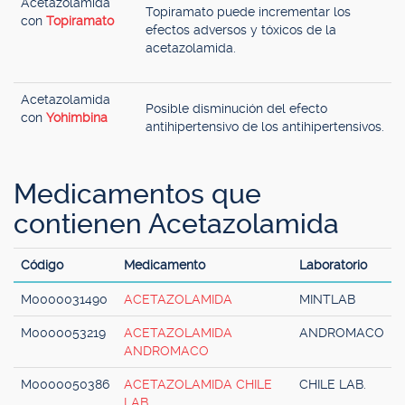
Acetazolamida
Topiramato puede incrementar los
con
Topiramato
efectos adversos y tóxicos de la
acetazolamida.
Acetazolamida
Posible disminución del efecto
con
Yohimbina
antihipertensivo de los antihipertensivos.
Medicamentos que
contienen Acetazolamida
Código
Medicamento
Laboratorio
M0000031490
ACETAZOLAMIDA
MINTLAB
M0000053219
ACETAZOLAMIDA
ANDROMACO
ANDROMACO
M0000050386
ACETAZOLAMIDA CHILE
CHILE LAB.
LAB.