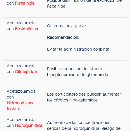
Posible disminución de la excreción de
con
Flecainida
flecainida.
Acetazolamida
Osteomalacia grave.
con
Fosfenitoína
Recomendación:
Evitar la administración conjunta.
Acetazolamida
Posible reducción del efecto
con
Glimepirida
hipoglucemiante de glimepirida.
Acetazolamida
Los corticosteroides pueden aumentar
con
los efectos hipokaliémicos.
Hidrocortisona
fosfato
Acetazolamida
Aumento de las concentraciones
con
Hidroquinidina
séricas de la hidroquinidina. Riesgo de