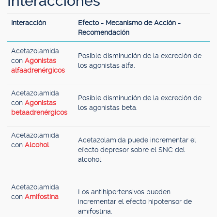
Interacciones
Interacción
Efecto - Mecanismo de Acción -
Recomendación
Acetazolamida
Posible disminución de la excreción de
con
Agonistas
los agonistas alfa.
alfaadrenérgicos
Acetazolamida
Posible disminución de la excreción de
con
Agonistas
los agonistas beta.
betaadrenérgicos
Acetazolamida
Acetazolamida puede incrementar el
con
Alcohol
efecto depresor sobre el SNC del
alcohol.
Acetazolamida
Los antihipertensivos pueden
con
Amifostina
incrementar el efecto hipotensor de
amifostina.