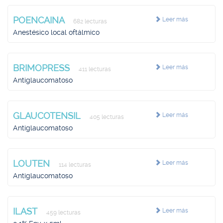
POENCAINA
Leer más
682 lecturas
Anestésico local oftálmico
BRIMOPRESS
Leer más
411 lecturas
Antiglaucomatoso
GLAUCOTENSIL
Leer más
405 lecturas
Antiglaucomatoso
LOUTEN
Leer más
114 lecturas
Antiglaucomatoso
ILAST
Leer más
459 lecturas