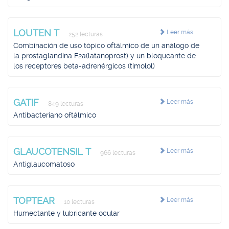
LOUTEN T
Leer más
252 lecturas
Combinación de uso tópico oftálmico de un análogo de
la prostaglandina F2a(latanoprost) y un bloqueante de
los receptores beta-adrenérgicos (timolol)
GATIF
Leer más
849 lecturas
Antibacteriano oftálmico
GLAUCOTENSIL T
Leer más
966 lecturas
Antiglaucomatoso
TOPTEAR
Leer más
10 lecturas
Humectante y lubricante ocular