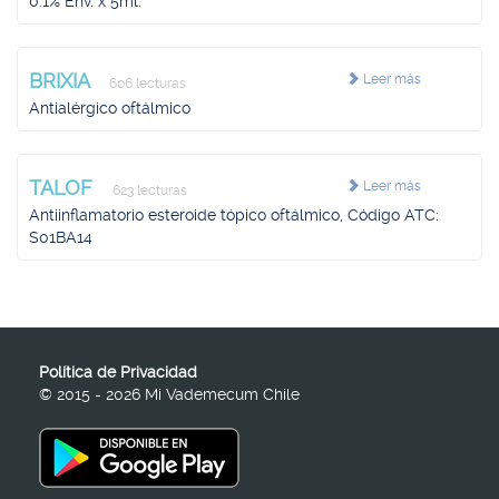
0.1% Env. x 5ml.
BRIXIA
Leer más
606 lecturas
Antialérgico oftálmico
TALOF
Leer más
623 lecturas
Antiinflamatorio esteroide tópico oftálmico, Código ATC:
S01BA14
Política de Privacidad
© 2015 - 2026 Mi Vademecum Chile