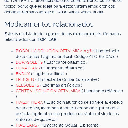
de TOPTEAR, a diferencia de otros como el benzalconio, no es
tóxico, por lo que es ideal para estos tratamientos crónicos,
donde el fármaco se suele instilar varias veces al día.
Medicamentos relacionados
Este es un listado de algunos de los medicamentos, fármacos
relacionados con
TOPTEAR
.
BIOSOL LC SOLUCION OFTALMICA 0.3%
( Humectante
de la córnea, Lágrima artificial, Código ATC: S01XA20 )
DURASOLETS
( Lubricante oftálmico )
DURATEARS
( Lubricante oftálmico )
ENDUX
( Lágrima artificial )
FREEGEN
( Humectante Ocular (lubricante) )
GELSOLETS
( Lágrimas artificiales )
GENTEAL SOLUCION OFTALMICA
( Lubricante oftálmico
)
HIALOF HIDRA
( El ácido hialurónico se adhiere al epitelio
de la córnea, incrementando el tiempo de ruptura de la
película lagrimal lo que produce un rápido alivio de los
síntomas de ojo seco )
HIALTEARS
( Humectante Ocular (lubricante)