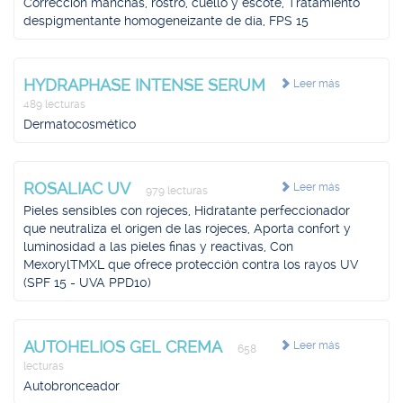
Corrección manchas, rostro, cuello y escote, Tratamiento
despigmentante homogeneizante de día, FPS 15
HYDRAPHASE INTENSE SERUM
Leer más
489 lecturas
Dermatocosmético
ROSALIAC UV
Leer más
979 lecturas
Pieles sensibles con rojeces, Hidratante perfeccionador
que neutraliza el origen de las rojeces, Aporta confort y
luminosidad a las pieles finas y reactivas, Con
MexorylTMXL que ofrece protección contra los rayos UV
(SPF 15 - UVA PPD10)
AUTOHELIOS GEL CREMA
Leer más
658
lecturas
Autobronceador