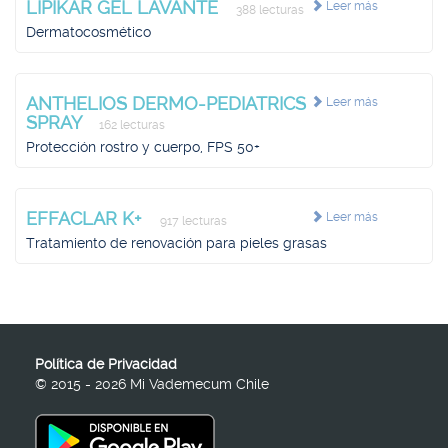
LIPIKAR GEL LAVANTE
Leer más
388 lecturas
Dermatocosmético
ANTHELIOS DERMO-PEDIATRICS
Leer más
SPRAY
162 lecturas
Protección rostro y cuerpo, FPS 50+
EFFACLAR K+
Leer más
917 lecturas
Tratamiento de renovación para pieles grasas
Política de Privacidad
© 2015 - 2026 Mi Vademecum Chile