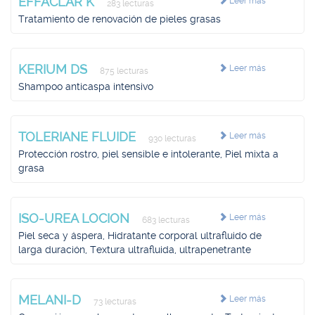
EFFACLAR K
Leer más
283 lecturas
Tratamiento de renovación de pieles grasas
KERIUM DS
Leer más
875 lecturas
Shampoo anticaspa intensivo
TOLERIANE FLUIDE
Leer más
930 lecturas
Protección rostro, piel sensible e intolerante, Piel mixta a
grasa
ISO-UREA LOCION
Leer más
683 lecturas
Piel seca y áspera, Hidratante corporal ultrafluido de
larga duración, Textura ultrafluida, ultrapenetrante
MELANI-D
Leer más
73 lecturas