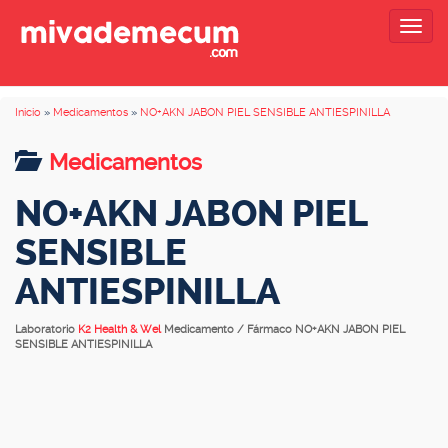
Togg
navig
Inicio
»
Medicamentos
»
NO+AKN JABON PIEL SENSIBLE ANTIESPINILLA
Medicamentos
NO+AKN JABON PIEL
SENSIBLE
ANTIESPINILLA
Laboratorio
K2 Health & Wel
Medicamento / Fármaco NO+AKN JABON PIEL
SENSIBLE ANTIESPINILLA