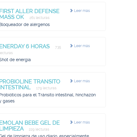
FIRST ALLER DEFENSE
Leer más
MASS OK
261 lecturas
Bloqueador de alérgenos
ENERDAY 6 HORAS
Leer más
735
lecturas
Shot de energía
PROBIOLINE TRANSITO
Leer más
INTESTINAL
179 lecturas
Probióticos para el Tránsito intestinal, hinchazón
y gases
EMOLAN BEBE GEL DE
Leer más
LIMPIEZA
229 lecturas
Gel de limpieza de uso diario, especialmente