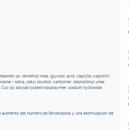
eteareth 20, dimethyl mea, glycolic acid, caprylic-caprictri
rosine + silica, cetyl alcohol, carbomer, diazolidinyl urea,
s C10-30 alkylacrylatecrosspolymer, sodium hydroxide,
un aumento del número de fibroblastos y una estimulación de