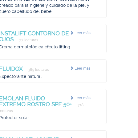
creado para la higiene y cuidado de la piel y
cuero cabelludo del bebé
INSTALIFT CONTORNO DE
Leer más
OJOS
77 lecturas
Crema dermatológica efecto lifting
FLUIDOX
Leer más
369 lecturas
Expectorante natural
EMOLAN FLUIDO
Leer más
EXTREMO ROSTRO SPF 50+
718
lecturas
Protector solar