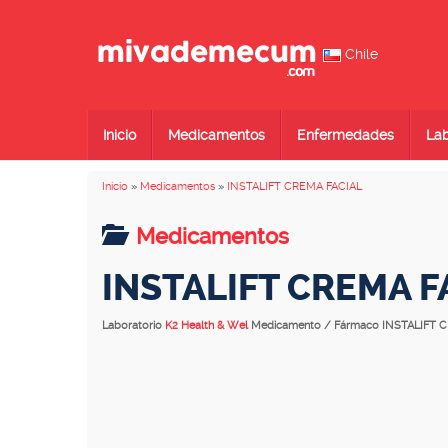
Chile
Inicio
Medicamentos
Enfermedades
Lab
Inicio
»
Medicamentos
»
INSTALIFT CREMA FACIAL
Medicamentos
INSTALIFT CREMA F
Laboratorio
K2 Health & Wel
Medicamento / Fármaco INSTALIFT 