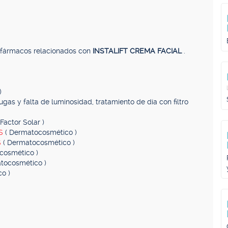
, fármacos relacionados con
INSTALIFT CREMA FACIAL
.
)
ugas y falta de luminosidad, tratamiento de día con filtro
Factor Solar )
AS
( Dermatocosmético )
S
( Dermatocosmético )
cosmético )
tocosmético )
o )