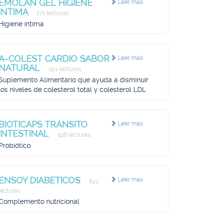
EMOLAN GEL HIGIENE
Leer más
INTIMA
271 lecturas
Higiene íntima
A-COLEST CARDIO SABOR
Leer más
NATURAL
154 lecturas
Suplemento Alimentario que ayuda a disminuir
los niveles de colesterol total y colesterol LDL
BIOTICAPS TRANSITO
Leer más
INTESTINAL
926 lecturas
Probiótico
ENSOY DIABETICOS
Leer más
641
lecturas
Complemento nutricional