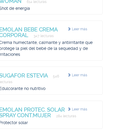
WOMAN
614 lecturas
Shot de energía
EMOLAN BEBE CREMA
Leer más
CORPORAL
347 lecturas
Crema humectante, calmante y antiirritante que
protege la piel del bebé de la sequedad y de
irritaciones
SUGAFOR ESTEVIA
Leer más
546
lecturas
Edulcorante no nutritivo
EMOLAN PROTEC. SOLAR
Leer más
SPRAY CONT.MUJER
284 lecturas
Protector solar