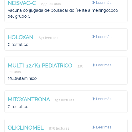
NEISVAC-C
Leer más
277 lecturas
Vacuna conjugada de polisacárido frente a meningococo
del grupo C
HOLOXAN
Leer más
671 lecturas
Citostático
MULTI-12/K1 PEDIATRICO
Leer más
236
lecturas
Multivitaminico
MITOXANTRONA
Leer más
192 lecturas
Citostático
OLICLINOMEL
Leer más
876 lecturas