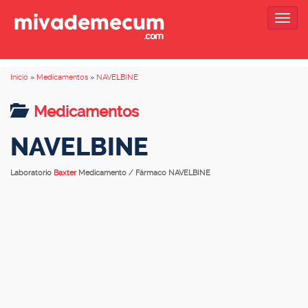
Togg
navig
Inicio
»
Medicamentos
»
NAVELBINE
Medicamentos
NAVELBINE
Laboratorio
Baxter
Medicamento / Fármaco NAVELBINE