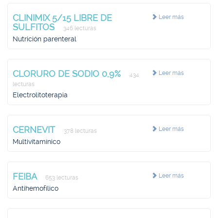
CLINIMIX 5/15 LIBRE DE
Leer más
SULFITOS
346 lecturas
Nutrición parenteral
CLORURO DE SODIO 0,9%
Leer más
434
lecturas
Electrolitoterapia
CERNEVIT
Leer más
378 lecturas
Multivitamínico
FEIBA
Leer más
653 lecturas
Antihemofílico