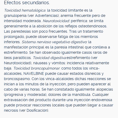
Efectos secundarios.
Toxicidad hematológica
: la toxicidad limitante es la
granulopenia (ver Advertencias); anemia frecuente pero de
intensidad moderada.
Neurotoxicidad
: periférica: se limita
generalmente a la abolición de los reflejos osteotendinosos.
Las parestesias son poco frecuentes. Tras un tratamiento
prolongado, puede observarse fatiga de los miembros
inferiores.
Sistema nervioso vegetativo digestivo:
la
manifestación principal es la paresia intestinal que conlleva a
estreñimiento. Se han observado igualmente casos raros de
íleos paralíticos.
Toxicidad digestiva:
estreñimiento (ver
Neurotoxicidad), náuseas y vómitos: incidencia relativamente
baja.
Toxicidad broncopulmonar
: como todos los vinca-
alcaloides, NAVELBINE puede causar estados disneicos y
broncospasmo. Con los vinca-alcaloides dichas reacciones se
inician a los minutos de la inyección, pero pueden aparecer al
cabo de varias horas. Se han constatado igualmente: alopecias
(progresiva y moderada), dolores de la mandíbula. Cualquier
extravasación del producto durante una inyección endovenosa
puede provocar reacciones locales que pueden llegar a causar
necrosis (ver Dosificación).