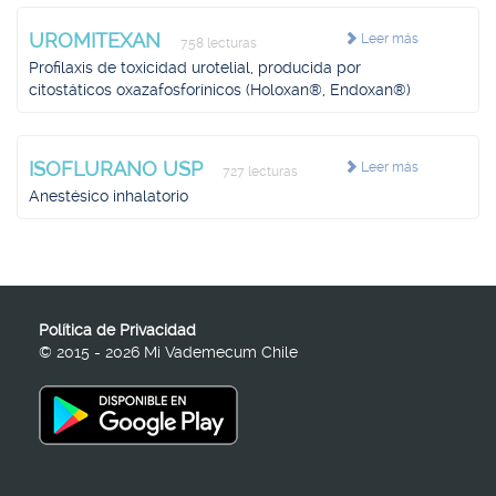
UROMITEXAN
Leer más
758 lecturas
Profilaxis de toxicidad urotelial, producida por
citostáticos oxazafosforínicos (Holoxan®, Endoxan®)
ISOFLURANO USP
Leer más
727 lecturas
Anestésico inhalatorio
Política de Privacidad
© 2015 - 2026 Mi Vademecum Chile