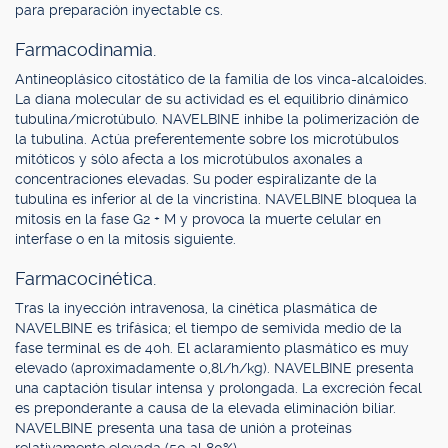
para preparación inyectable cs.
Farmacodinamia.
Antineoplásico citostático de la familia de los vinca-alcaloides.
La diana molecular de su actividad es el equilibrio dinámico
tubulina/microtúbulo. NAVELBINE inhibe la polimerización de
la tubulina. Actúa preferentemente sobre los microtúbulos
mitóticos y sólo afecta a los microtúbulos axonales a
concentraciones elevadas. Su poder espiralizante de la
tubulina es inferior al de la vincristina. NAVELBINE bloquea la
mitosis en la fase G2 + M y provoca la muerte celular en
interfase o en la mitosis siguiente.
Farmacocinética.
Tras la inyección intravenosa, la cinética plasmática de
NAVELBINE es trifásica; el tiempo de semivida medio de la
fase terminal es de 40h. El aclaramiento plasmático es muy
elevado (aproximadamente 0,8l/h/kg). NAVELBINE presenta
una captación tisular intensa y prolongada. La excreción fecal
es preponderante a causa de la elevada eliminación biliar.
NAVELBINE presenta una tasa de unión a proteínas