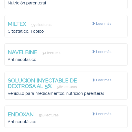
Nutrición parenteral
MILTEX
Leer más
590 lecturas
Citostático, Tópico
NAVELBINE
Leer más
34 lecturas
Antineoplásico
SOLUCION INYECTABLE DE
Leer más
DEXTROSA AL 5%
562 lecturas
Vehículo para medicamentos, nutrición parenteral
ENDOXAN
Leer más
518 lecturas
Antineoplásico