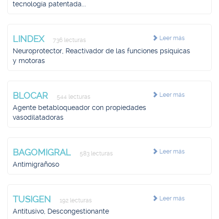
tecnología patentada...
LINDEX
Leer más
736 lecturas
Neuroprotector, Reactivador de las funciones psíquicas
y motoras
BLOCAR
Leer más
544 lecturas
Agente betabloqueador con propiedades
vasodilatadoras
BAGOMIGRAL
Leer más
583 lecturas
Antimigrañoso
TUSIGEN
Leer más
192 lecturas
Antitusivo, Descongestionante