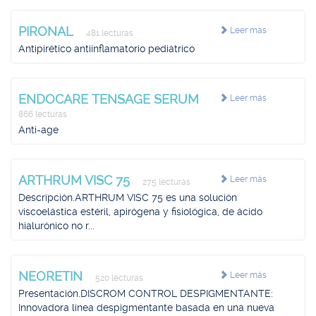
PIRONAL
Leer más
481 lecturas
Antipirético antiinflamatorio pediátrico
ENDOCARE TENSAGE SERUM
Leer más
866 lecturas
Anti-age
ARTHRUM VISC 75
Leer más
275 lecturas
Descripción.ARTHRUM VISC 75 es una solución
viscoelástica estéril, apirógena y fisiológica, de ácido
hialurónico no r...
NEORETIN
Leer más
520 lecturas
Presentación.DISCROM CONTROL DESPIGMENTANTE:
Innovadora línea despigmentante basada en una nueva