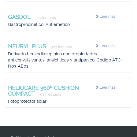
GASDOL
Leer más
711 lecturas
Gastroprocinético, Antiemético
NEURYL PLUS
Leer más
327 lecturas
Derivado benzodiazepínico con propiedades
anticonvulsivantes, ansiolíticas y antipánico, Código ATC:
N03 AE01
HELIOCARE 360º CUSHION
Leer más
COMPACT
547 lecturas
Fotoprotector solar