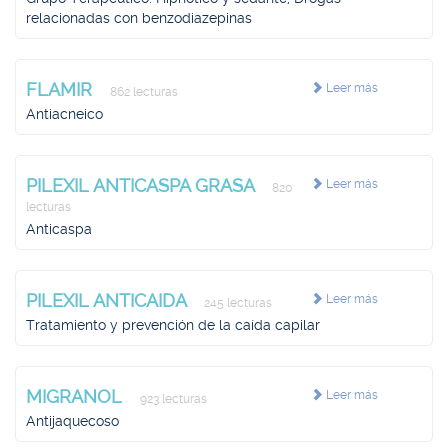
relacionadas con benzodiazepinas
FLAMIR
Leer más
862 lecturas
Antiacneico
PILEXIL ANTICASPA GRASA
Leer más
820
lecturas
Anticaspa
PILEXIL ANTICAIDA
Leer más
245 lecturas
Tratamiento y prevención de la caída capilar
MIGRANOL
Leer más
923 lecturas
Antijaquecoso