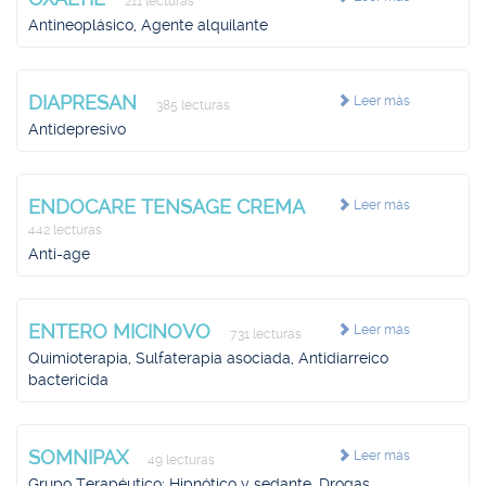
211 lecturas
Antineoplásico, Agente alquilante
DIAPRESAN
Leer más
385 lecturas
Antidepresivo
ENDOCARE TENSAGE CREMA
Leer más
442 lecturas
Anti-age
ENTERO MICINOVO
Leer más
731 lecturas
Quimioterapia, Sulfaterapia asociada, Antidiarreico
bactericida
SOMNIPAX
Leer más
49 lecturas
Grupo Terapéutico: Hipnótico y sedante, Drogas