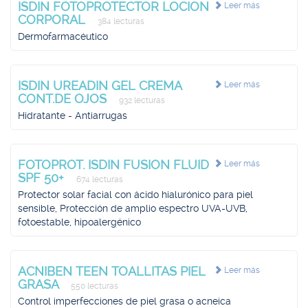
ISDIN FOTOPROTECTOR LOCION
Leer más
CORPORAL
384 lecturas
Dermofarmacéutico
ISDIN UREADIN GEL CREMA
Leer más
CONT.DE OJOS
932 lecturas
Hidratante - Antiarrugas
FOTOPROT. ISDIN FUSION FLUID
Leer más
SPF 50+
674 lecturas
Protector solar facial con ácido hialurónico para piel
sensible, Protección de amplio espectro UVA-UVB,
fotoestable, hipoalergénico
ACNIBEN TEEN TOALLITAS PIEL
Leer más
GRASA
550 lecturas
Control imperfecciones de piel grasa o acneica