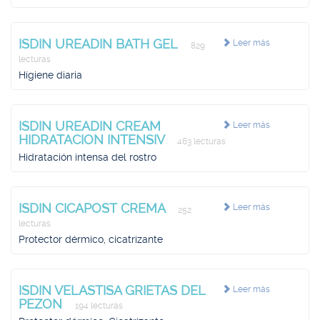
ISDIN UREADIN BATH GEL
Leer más
829
lecturas
Hígiene diaria
ISDIN UREADIN CREAM
Leer más
HIDRATACION INTENSIV
463 lecturas
Hidratación intensa del rostro
ISDIN CICAPOST CREMA
Leer más
252
lecturas
Protector dérmico, cicatrizante
ISDIN VELASTISA GRIETAS DEL
Leer más
PEZON
194 lecturas