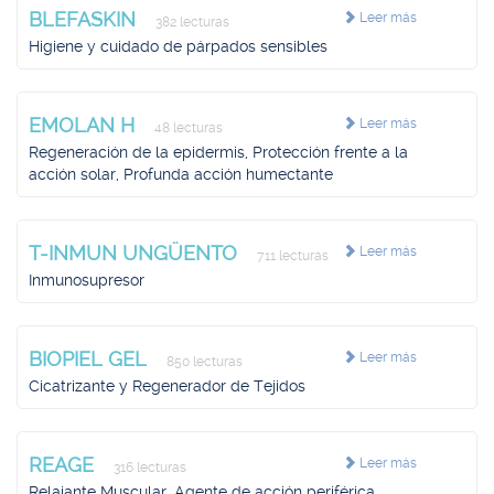
BLEFASKIN
Leer más
382 lecturas
Higiene y cuidado de párpados sensibles
EMOLAN H
Leer más
48 lecturas
Regeneración de la epidermis, Protección frente a la
acción solar, Profunda acción humectante
T-INMUN UNGÜENTO
Leer más
711 lecturas
Inmunosupresor
BIOPIEL GEL
Leer más
850 lecturas
Cicatrizante y Regenerador de Tejidos
REAGE
Leer más
316 lecturas
Relajante Muscular, Agente de acción periférica