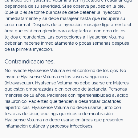
cantidad de Hyalsense Voluma a ser inyectada en cada arruga
dependerá de su severidad. Si se observa palidez en la piel
(que la piel se torne blanca) se debe detener la inyección
inmediatamente y se debe masajear hasta que recupere su
color normal. Después de la inyección, masajee ligeramente el
área que está corrigiendo para adaptarlo al contorno de los
tejidos circundantes. Las correcciones a Hyalsense Voluma
deberían hacerse inmediatamente o pocas semanas después
de la primera inyección.
Contraindicaciones.
No inyecte Hyalsense Voluma en el contorno de los ojos. No
inyecte Hyalsense Voluma en los vasos sanguíneos
(intravascular). Hyalsense Voluma no debe usarse en: Mujeres
que estén embarazadas o en período de lactancia. Personas
menores de 18 años. Pacientes con hipersensibilidad al ácido
hialurónico. Pacientes que tienden a desarrollar cicatrices
hipertróficas. Hyalsense Voluma no debe usarse junto con
terapias de láser, peelings químicos o dermoabrasión.
Hyalsense Voluma no debe usarse en áreas que presenten
inflamación cutánea y procesos infecciosos.