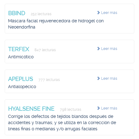
BBIND
Leer más
252 lecturas
Máscara facial rejuvenecedora de hidrogel con
Neoendorfina
TERFEX
Leer más
847 lecturas
Antimicótico
APEPLUS
Leer más
777 lecturas
Antialopécico
HYALSENSE FINE
Leer más
798 lecturas
Corrige los defectos de tejidos blandos después de
accidentes y traumas; y se utiliza en la corrección de
líneas finas o medianas y/o arrugas faciales