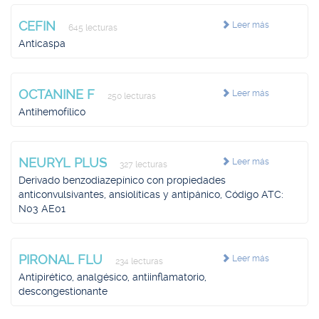
CEFIN
Leer más
645 lecturas
Anticaspa
OCTANINE F
Leer más
250 lecturas
Antihemofílico
NEURYL PLUS
Leer más
327 lecturas
Derivado benzodiazepínico con propiedades
anticonvulsivantes, ansiolíticas y antipánico, Código ATC:
N03 AE01
PIRONAL FLU
Leer más
234 lecturas
Antipirético, analgésico, antiinflamatorio,
descongestionante