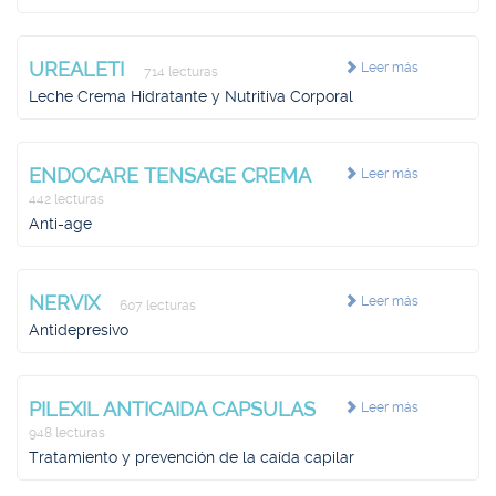
UREALETI
Leer más
714 lecturas
Leche Crema Hidratante y Nutritiva Corporal
ENDOCARE TENSAGE CREMA
Leer más
442 lecturas
Anti-age
NERVIX
Leer más
607 lecturas
Antidepresivo
PILEXIL ANTICAIDA CAPSULAS
Leer más
948 lecturas
Tratamiento y prevención de la caída capilar