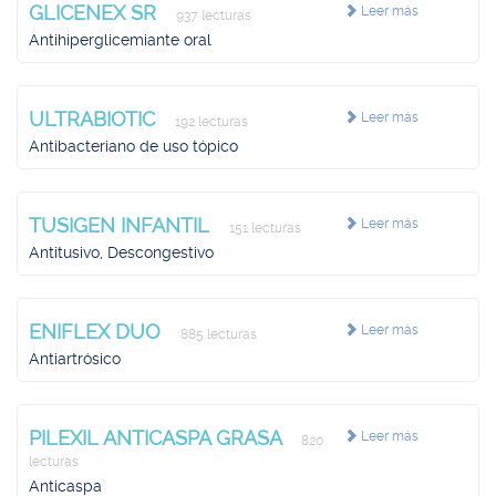
GLICENEX SR
Leer más
937 lecturas
Antihiperglicemiante oral
ULTRABIOTIC
Leer más
192 lecturas
Antibacteriano de uso tópico
TUSIGEN INFANTIL
Leer más
151 lecturas
Antitusivo, Descongestivo
ENIFLEX DUO
Leer más
885 lecturas
Antiartrósico
PILEXIL ANTICASPA GRASA
Leer más
820
lecturas
Anticaspa