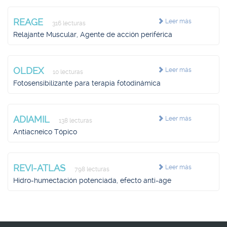
REAGE
Leer más
316 lecturas
Relajante Muscular, Agente de acción periférica
OLDEX
Leer más
10 lecturas
Fotosensibilizante para terapia fotodinámica
ADIAMIL
Leer más
138 lecturas
Antiacneico Tópico
REVI-ATLAS
Leer más
798 lecturas
Hidro-humectación potenciada, efecto anti-age