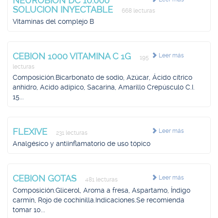
NEUROBION DC 10.000
SOLUCION INYECTABLE
668 lecturas
Vitaminas del complejo B
CEBION 1000 VITAMINA C 1G
Leer más
195
lecturas
Composición.Bicarbonato de sodio, Azúcar, Ácido cítrico
anhidro, Acido adípico, Sacarina, Amarillo Crepúsculo C.I.
15...
FLEXIVE
Leer más
231 lecturas
Analgésico y antiinflamatorio de uso tópico
CEBION GOTAS
Leer más
481 lecturas
Composición.Glicerol, Aroma a fresa, Aspartamo, Índigo
carmín, Rojo de cochinilla.Indicaciones.Se recomienda
tomar 10...