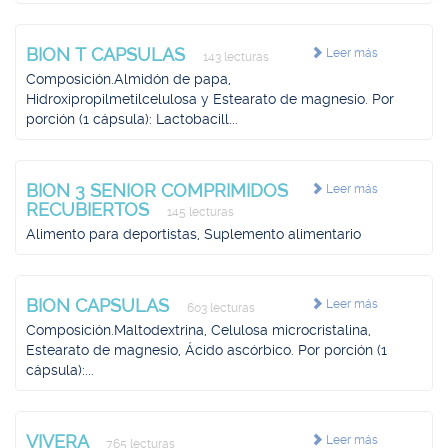
BION T CAPSULAS
Leer más
143 lecturas
Composición.Almidón de papa,
Hidroxipropilmetilcelulosa y Estearato de magnesio. Por
porción (1 cápsula): Lactobacill...
BION 3 SENIOR COMPRIMIDOS
Leer más
RECUBIERTOS
145 lecturas
Alimento para deportistas, Suplemento alimentario
BION CAPSULAS
Leer más
603 lecturas
Composición.Maltodextrina, Celulosa microcristalina,
Estearato de magnesio, Ácido ascórbico. Por porción (1
cápsula):...
VIVERA
Leer más
765 lecturas