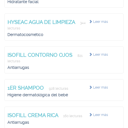
Hidratante facial
HYSEAC AGUA DE LIMPIEZA
Leer más
344
lecturas
Dermatocosmético
ISOFILL CONTORNO OJOS
Leer más
821
lecturas
Antiarrugas
1ER SHAMPOO
Leer más
928 lecturas
Higiene dermatológica del bebé
ISOFILL CREMA RICA
Leer más
160 lecturas
Antiarrugas