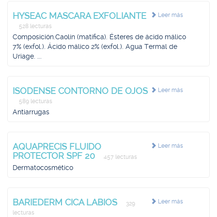
HYSEAC MASCARA EXFOLIANTE
Leer más
528 lecturas
Composición.Caolín (matifica). Ésteres de ácido málico
7% (exfol.). Ácido málico 2% (exfol.). Agua Termal de
Uriage. ...
ISODENSE CONTORNO DE OJOS
Leer más
589 lecturas
Antiarrugas
AQUAPRECIS FLUIDO
Leer más
PROTECTOR SPF 20
457 lecturas
Dermatocosmético
BARIEDERM CICA LABIOS
Leer más
329
lecturas