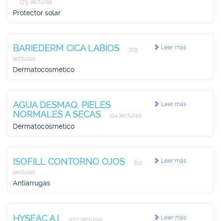
175 lecturas
Protector solar
BARIEDERM CICA LABIOS
Leer más
329
lecturas
Dermatocosmético
AGUA DESMAQ. PIELES
Leer más
NORMALES A SECAS
114 lecturas
Dermatocosmético
ISOFILL CONTORNO OJOS
Leer más
821
lecturas
Antiarrugas
HYSEAC A.I.
Leer más
572 lecturas