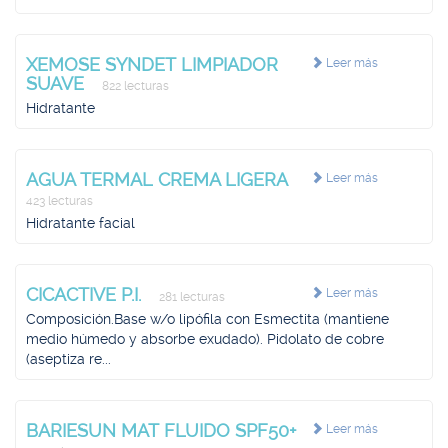
XEMOSE SYNDET LIMPIADOR
Leer más
SUAVE
822 lecturas
Hidratante
AGUA TERMAL CREMA LIGERA
Leer más
423 lecturas
Hidratante facial
CICACTIVE P.I.
Leer más
281 lecturas
Composición.Base w/o lipófila con Esmectita (mantiene
medio húmedo y absorbe exudado). Pidolato de cobre
(aseptiza re...
BARIESUN MAT FLUIDO SPF50+
Leer más