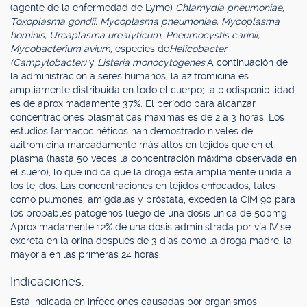
(agente de la enfermedad de Lyme)
Chlamydia pneumoniae,
Toxoplasma gondii, Mycoplasma pneumoniae, Mycoplasma
hominis, Ureaplasma urealyticum, Pneumocystis carinii,
Mycobacterium avium,
especies de
Helicobacter
(Campylobacter)
y
Listeria monocytogenes.
A continuación de
la administración a seres humanos, la azitromicina es
ampliamente distribuida en todo el cuerpo; la biodisponibilidad
es de aproximadamente 37%. El período para alcanzar
concentraciones plasmáticas máximas es de 2 a 3 horas. Los
estudios farmacocinéticos han demostrado niveles de
azitromicina marcadamente más altos en tejidos que en el
plasma (hasta 50 veces la concentración máxima observada en
el suero), lo que indica que la droga está ampliamente unida a
los tejidos. Las concentraciones en tejidos enfocados, tales
como pulmones, amígdalas y próstata, exceden la CIM 90 para
los probables patógenos luego de una dosis única de 500mg.
Aproximadamente 12% de una dosis administrada por vía IV se
excreta en la orina después de 3 días como la droga madre; la
mayoría en las primeras 24 horas.
Indicaciones.
Está indicada en infecciones causadas por organismos