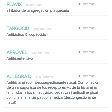
PLAVIX
Leer más
86 lecturas
Inhibidor de la agregación plaquetaria
TARGOCID
Leer más
585 lecturas
Antibiótico Glicopéptido
APROVEL
Leer más
472 lecturas
Antihipertensivo
ALLEGRA D
Leer más
784 lecturas
Antihistamínico - descongestionante nasal, Combinación
de un antagonista de los receptores H1 de la histamina
(antihistamínico sin actividad sedativa ni anticolinérgica)
con una amina simpaticomimética (descongestionante
nasal)