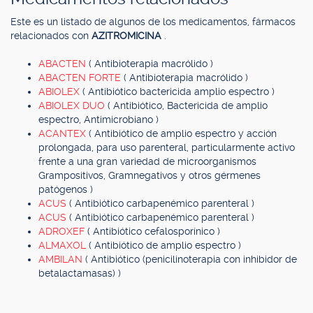
Este es un listado de algunos de los medicamentos, fármacos
relacionados con
AZITROMICINA
.
ABACTEN
( Antibioterapia macrólido )
ABACTEN FORTE
( Antibioterapia macrólido )
ABIOLEX
( Antibiótico bactericida amplio espectro )
ABIOLEX DUO
( Antibiótico, Bactericida de amplio
espectro, Antimicrobiano )
ACANTEX
( Antibiótico de amplio espectro y acción
prolongada, para uso parenteral, particularmente activo
frente a una gran variedad de microorganismos
Grampositivos, Gramnegativos y otros gérmenes
patógenos )
ACUS
( Antibiótico carbapenémico parenteral )
ACUS
( Antibiótico carbapenémico parenteral )
ADROXEF
( Antibiótico cefalosporínico )
ALMAXOL
( Antibiótico de amplio espectro )
AMBILAN
( Antibiótico (penicilinoterapia con inhibidor de
betalactamasas) )