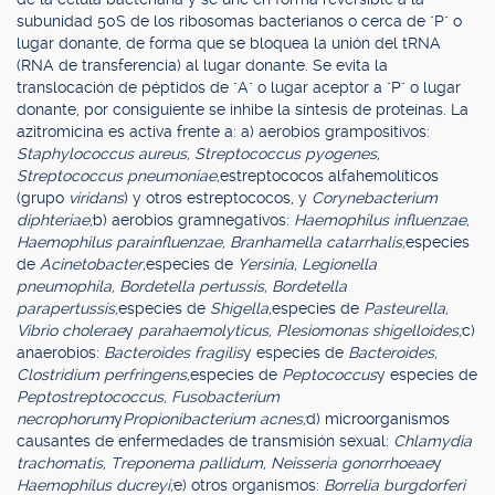
subunidad 50S de los ribosomas bacterianos o cerca de "P" o
lugar donante, de forma que se bloquea la unión del tRNA
(RNA de transferencia) al lugar donante. Se evita la
translocación de péptidos de "A" o lugar aceptor a "P" o lugar
donante, por consiguiente se inhibe la síntesis de proteínas. La
azitromicina es activa frente a: a) aerobios grampositivos:
Staphylococcus aureus, Streptococcus pyogenes,
Streptococcus pneumoniae,
estreptococos alfahemolíticos
(grupo
viridans
) y otros estreptococos, y
Corynebacterium
diphteriae;
b) aerobios gramnegativos:
Haemophilus influenzae,
Haemophilus parainfluenzae, Branhamella catarrhalis,
especies
de
Acinetobacter,
especies de
Yersinia, Legionella
pneumophila, Bordetella pertussis, Bordetella
parapertussis,
especies de
Shigella,
especies de
Pasteurella,
Vibrio cholerae
y
parahaemolyticus, Plesiomonas shigelloides;
c)
anaerobios:
Bacteroides fragilis
y especies de
Bacteroides,
Clostridium perfringens,
especies de
Peptococcus
y especies de
Peptostreptococcus, Fusobacterium
necrophorum
y
Propionibacterium acnes;
d) microorganismos
causantes de enfermedades de transmisión sexual:
Chlamydia
trachomatis, Treponema pallidum, Neisseria gonorrhoeae
y
Haemophilus ducreyi;
e) otros organismos:
Borrelia burgdorferi