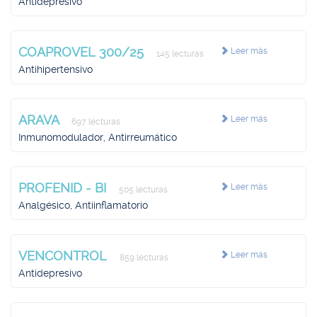
Antidepresivo
COAPROVEL 300/25
Leer más
145 lecturas
Antihipertensivo
ARAVA
Leer más
697 lecturas
Inmunomodulador, Antirreumático
PROFENID - BI
Leer más
505 lecturas
Analgésico, Antiinflamatorio
VENCONTROL
Leer más
859 lecturas
Antidepresivo