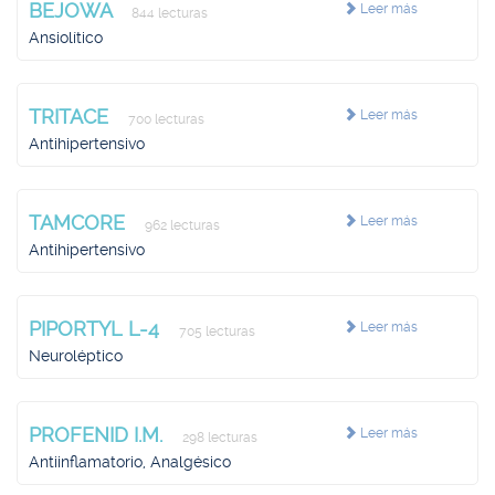
BEJOWA
Leer más
844 lecturas
Ansiolítico
TRITACE
Leer más
700 lecturas
Antihipertensivo
TAMCORE
Leer más
962 lecturas
Antihipertensivo
PIPORTYL L-4
Leer más
705 lecturas
Neuroléptico
PROFENID I.M.
Leer más
298 lecturas
Antiinflamatorio, Analgésico