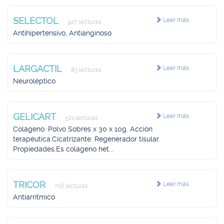
SELECTOL
Leer más
927 lecturas
Antihipertensivo, Antianginoso
LARGACTIL
Leer más
83 lecturas
Neuroléptico
GELICART
Leer más
521 lecturas
Colágeno. Polvo Sobres x 30 x 10g. Acción
terapéutica.Cicatrizante. Regenerador tisular.
Propiedades.Es colágeno het...
TRICOR
Leer más
716 lecturas
Antiarrítmico