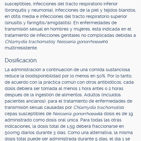
susceptibles, infecciones del tracto respiratorio inferior
(bronquitis y neumonía), infecciones de la piel y tejidos blandos,
en otitis media e infecciones del tracto respiratorio superior
(sinusitis y faringitis/amigdalitis). En enfermedades de
transmisión sexual en hombres y mujeres, está indicada en el
tratamiento de infecciones genitales no complicadas debidas a
Chlamydia trachomatis
y
Neisseria gonorrhoeae
no
multirresistente.
Dosificación.
La administración a continuación de una comida sustanciosa
reduce la biodisponibilidad por lo menos en 50%. Por lo tanto,
de acuerdo con la práctica común con otros antibióticos, cada
dosis debiera ser tomada al menos 1 hora antes o 2 horas
después de la ingestión de alimentos. Adultos (incluidos
pacientes ancianos): para el tratamiento de enfermedades de
transmisión sexual causadas por
Chlamydia trachomatis
o
cepas susceptibles de
Neisseria gonorrhoeae
la dosis es de 1g
administrado como dosis oral única. Para todas las otras
indicaciones, la dosis total de 1,5g deberá fraccionarse en
500mg diarios durante 3 días. Como una alternativa, la misma
dosis total puede ser administrada durante 5 días; el día 1 se