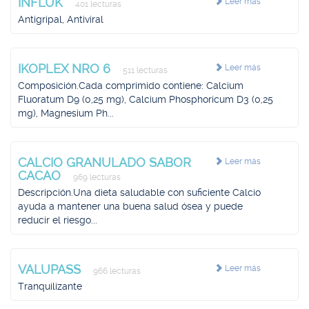
INFLUK
Leer más
401 lecturas
Antigripal, Antiviral
IKOPLEX NRO 6
Leer más
511 lecturas
Composición.Cada comprimido contiene: Calcium
Fluoratum D9 (0,25 mg), Calcium Phosphoricum D3 (0,25
mg), Magnesium Ph...
CALCIO GRANULADO SABOR
Leer más
CACAO
969 lecturas
Descripción.Una dieta saludable con suficiente Calcio
ayuda a mantener una buena salud ósea y puede
reducir el riesgo...
VALUPASS
Leer más
966 lecturas
Tranquilizante