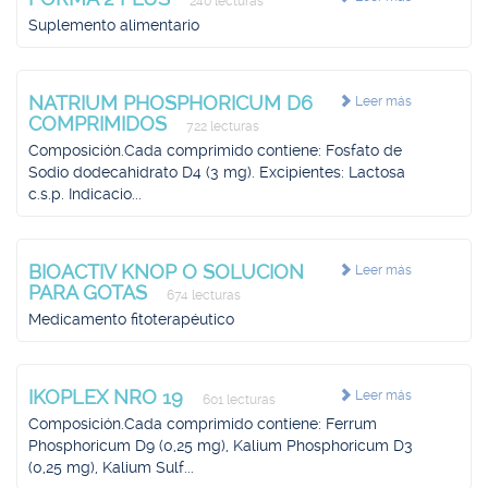
240 lecturas
Suplemento alimentario
NATRIUM PHOSPHORICUM D6
Leer más
COMPRIMIDOS
722 lecturas
Composición.Cada comprimido contiene: Fosfato de
Sodio dodecahidrato D4 (3 mg). Excipientes: Lactosa
c.s.p. Indicacio...
BIOACTIV KNOP O SOLUCION
Leer más
PARA GOTAS
674 lecturas
Medicamento fitoterapéutico
IKOPLEX NRO 19
Leer más
601 lecturas
Composición.Cada comprimido contiene: Ferrum
Phosphoricum D9 (0,25 mg), Kalium Phosphoricum D3
(0,25 mg), Kalium Sulf...