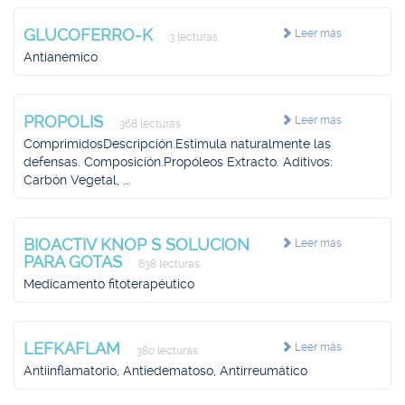
GLUCOFERRO-K
Leer más
3 lecturas
Antianémico
PROPOLIS
Leer más
368 lecturas
ComprimidosDescripción.Estimula naturalmente las
defensas. Composición.Propóleos Extracto. Aditivos:
Carbón Vegetal, ...
BIOACTIV KNOP S SOLUCION
Leer más
PARA GOTAS
638 lecturas
Medicamento fitoterapéutico
LEFKAFLAM
Leer más
380 lecturas
Antiinflamatorio, Antiedematoso, Antirreumático