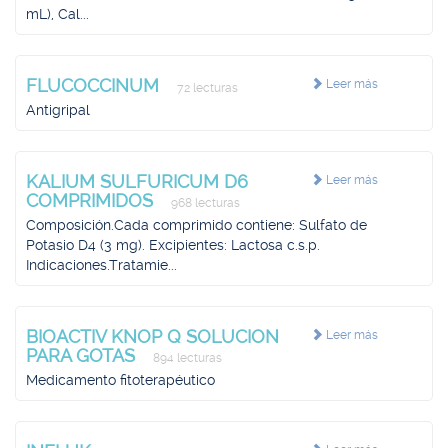
mL), Cal...
FLUCOCCINUM
Leer más
72 lecturas
Antigripal
KALIUM SULFURICUM D6
Leer más
COMPRIMIDOS
968 lecturas
Composición.Cada comprimido contiene: Sulfato de
Potasio D4 (3 mg). Excipientes: Lactosa c.s.p.
Indicaciones.Tratamie...
BIOACTIV KNOP Q SOLUCION
Leer más
PARA GOTAS
894 lecturas
Medicamento fitoterapéutico