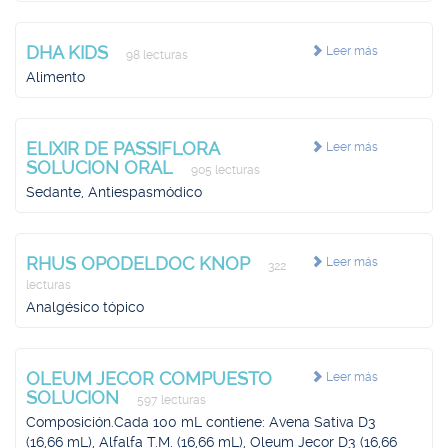
DHA KIDS
Leer más
98 lecturas
Alimento
ELIXIR DE PASSIFLORA
Leer más
SOLUCION ORAL
905 lecturas
Sedante, Antiespasmódico
RHUS OPODELDOC KNOP
Leer más
322
lecturas
Analgésico tópico
OLEUM JECOR COMPUESTO
Leer más
SOLUCION
597 lecturas
Composición.Cada 100 mL contiene: Avena Sativa D3
(16,66 mL), Alfalfa T.M. (16,66 mL), Oleum Jecor D3 (16,66