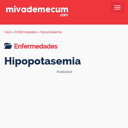
Togg
navig
Inicio
»
Enfermedades
»
Hipopotasemia
Enfermedades
Hipopotasemia
Publicidad