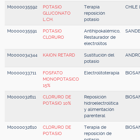
M0000035592
POTASIO
Terapia
CHILE 
GLUCONATO
reposición
L.CH.
potasio
M0000035591
POTASIO
Antihipokalémico,
SAND
CLORURO
Restaurador de
electrolitos
M0000034344
KAION RETARD
Sustitución del
ANDR
potasio
M0000033711
FOSFATO
Electrolitoterapia
BIOSA
MONOPOTASICO
15%
M0000032611
CLORURO DE
Reposición
BIOSA
POTASIO 10%
hidroelectrolítica
y alimentación
parenteral
M0000032610
CLORURO DE
Terapia de
BIOSA
POTASIO
reposición de
potasio