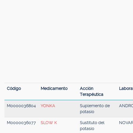
Código
Medicamento
Acción
Labora
Terapéutica
M0000036804
YONKA
Suplemento de
ANDR
potasio
M0000036077
SLOW K
Sustituto del
NOVAR
potasio