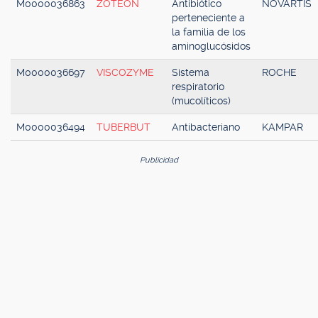
M0000036863
ZOTEON
Antibiótico
NOVARTIS
perteneciente a
la familia de los
aminoglucósidos
M0000036697
VISCOZYME
Sistema
ROCHE
respiratorio
(mucolíticos)
M0000036494
TUBERBUT
Antibacteriano
KAMPAR
Publicidad