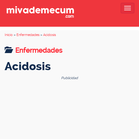
Togg
navig
Inicio
»
Enfermedades
»
Acidosis
Enfermedades
Acidosis
Publicidad